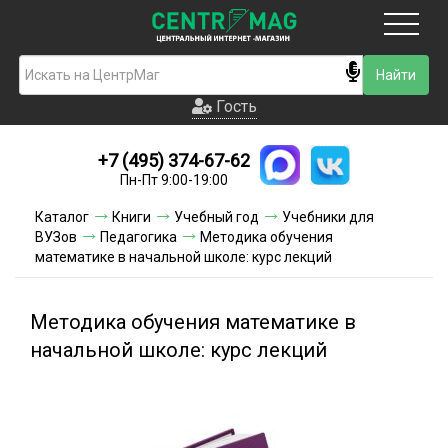
Москва
Гость
Гость
+7 (495) 374-67-62
Новинки
Пн-Пт 9:00-19:00
Условия доставки
Каталог
Книги
Учебный год
Учебники для
ВУЗов
Педагогика
Методика обучения
Условия оплаты
математике в начальной школе: курс лекций
Контакты
Методика обучения математике в
Акции и скидки
начальной школе: курс лекций