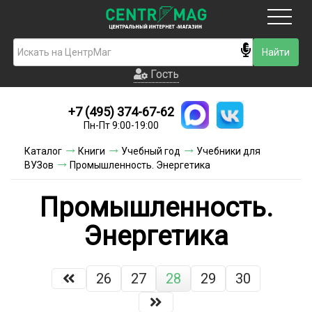
Москва
Гость
Гость
+7 (495) 374-67-62
Новинки
Пн-Пт 9:00-19:00
Условия доставки
Каталог
Книги
Учебный год
Учебники для
ВУЗов
Промышленность. Энергетика
Условия оплаты
Промышленность.
Контакты
Энергетика
Акции и скидки
26
27
28
29
30