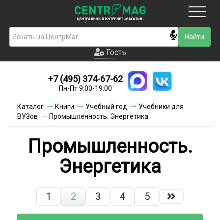
Москва
Гость
Гость
+7 (495) 374-67-62
Новинки
Пн-Пт 9:00-19:00
Условия доставки
Каталог
Книги
Учебный год
Учебники для
ВУЗов
Промышленность. Энергетика
Условия оплаты
Промышленность.
Контакты
Энергетика
Акции и скидки
1
2
3
4
5