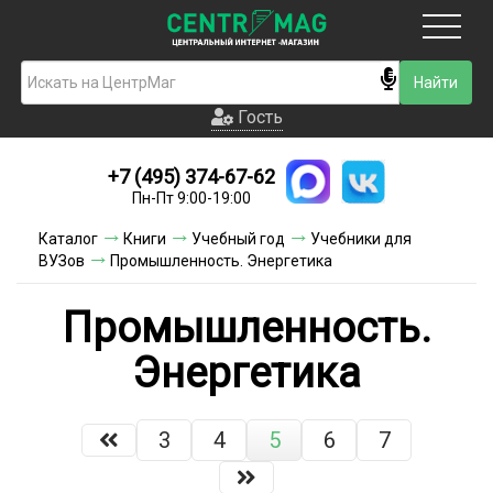
Москва
Гость
Гость
+7 (495) 374-67-62
Новинки
Пн-Пт 9:00-19:00
Условия доставки
Каталог
Книги
Учебный год
Учебники для
ВУЗов
Промышленность. Энергетика
Условия оплаты
Промышленность.
Контакты
Энергетика
Акции и скидки
3
4
5
6
7