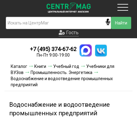
Москва
Гость
Гость
+7 (495) 374-67-62
Новинки
Пн-Пт 9:00-19:00
Условия доставки
Каталог
Книги
Учебный год
Учебники для
ВУЗов
Промышленность. Энергетика
Условия оплаты
Водоснабжение и водоотведение промышленных
предприятий
Контакты
Водоснабжение и водоотведение
Акции и скидки
промышленных предприятий