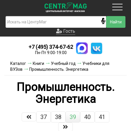
Москва
Гость
Гость
+7 (495) 374-67-62
Новинки
Пн-Пт 9:00-19:00
Условия доставки
Каталог
Книги
Учебный год
Учебники для
ВУЗов
Промышленность. Энергетика
Условия оплаты
Промышленность.
Контакты
Энергетика
Акции и скидки
37
38
39
40
41