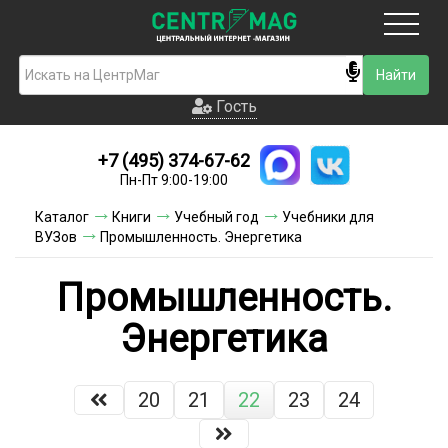
Москва
Гость
Гость
+7 (495) 374-67-62
Новинки
Пн-Пт 9:00-19:00
Условия доставки
Каталог
Книги
Учебный год
Учебники для
ВУЗов
Промышленность. Энергетика
Условия оплаты
Промышленность.
Контакты
Энергетика
Акции и скидки
20
21
22
23
24