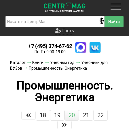
Москва
Гость
Гость
+7 (495) 374-67-62
Новинки
Пн-Пт 9:00-19:00
Условия доставки
Каталог
Книги
Учебный год
Учебники для
ВУЗов
Промышленность. Энергетика
Условия оплаты
Промышленность.
Контакты
Энергетика
Акции и скидки
18
19
20
21
22