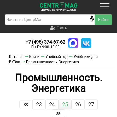
Москва
Гость
Гость
+7 (495) 374-67-62
Новинки
Пн-Пт 9:00-19:00
Условия доставки
Каталог
Книги
Учебный год
Учебники для
ВУЗов
Промышленность. Энергетика
Условия оплаты
Промышленность.
Контакты
Энергетика
Акции и скидки
23
24
25
26
27