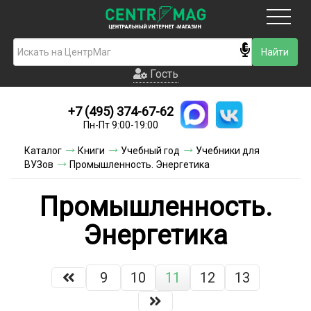
Москва
Гость
Гость
+7 (495) 374-67-62
Новинки
Пн-Пт 9:00-19:00
Условия доставки
Каталог
Книги
Учебный год
Учебники для
ВУЗов
Промышленность. Энергетика
Условия оплаты
Промышленность.
Контакты
Энергетика
Акции и скидки
9
10
11
12
13