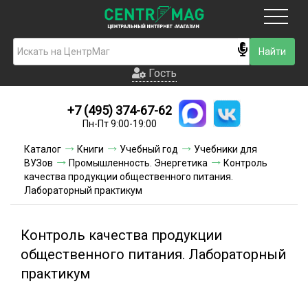
Москва
Гость
Гость
+7 (495) 374-67-62
Новинки
Пн-Пт 9:00-19:00
Условия доставки
Каталог
Книги
Учебный год
Учебники для
ВУЗов
Промышленность. Энергетика
Контроль
Условия оплаты
качества продукции общественного питания.
Лабораторный практикум
Контакты
Контроль качества продукции
Акции и скидки
общественного питания. Лабораторный
практикум