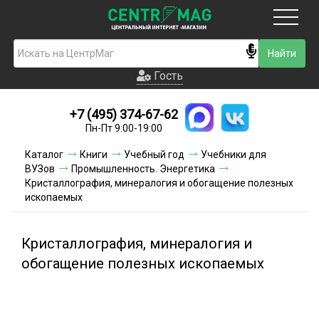
Москва
Гость
Гость
+7 (495) 374-67-62
Новинки
Пн-Пт 9:00-19:00
Условия доставки
Каталог
Книги
Учебный год
Учебники для
ВУЗов
Промышленность. Энергетика
Условия оплаты
Кристаллография, минералогия и обогащение полезных
ископаемых
Контакты
Кристаллография, минералогия и
Акции и скидки
обогащение полезных ископаемых