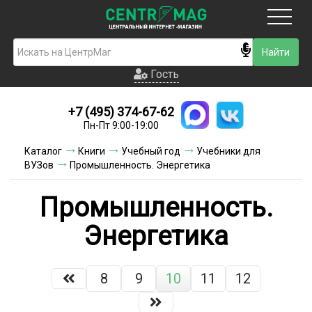
Москва
Гость
Гость
+7 (495) 374-67-62
Новинки
Пн-Пт 9:00-19:00
Условия доставки
Каталог
Книги
Учебный год
Учебники для
ВУЗов
Промышленность. Энергетика
Условия оплаты
Промышленность.
Контакты
Энергетика
Акции и скидки
8
9
10
11
12