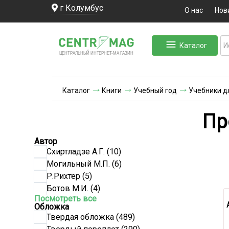
г Колумбус
О нас
Нов
Каталог
ЛЬНЫЙ ИНТЕРНЕТ-МА
ЦЕНТ
Р
А
Г
А
ЗИН
Каталог
Книги
Учебный год
Учебники д
Пр
Автор
Схиртладзе А.Г.
(10)
Могильный М.П.
(6)
Р.Рихтер
(5)
Ботов М.И.
(4)
Посмотреть все
Обложка
Твердая обложка
(489)