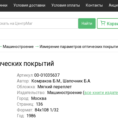
инки
Условия доставки
Условия оплаты
Контакты
Акци
Корз
Машиностроение
Измерение параметров оптических покрыти
ических покрытий
Артикул:
00-01035637
Автор:
Комраков Б.М., Шапочник Б.А.
Обложка:
Мягкий переплет
Издательство:
Машиностроение (
все книги издат
Город:
Москва
Страниц:
136
Формат:
84х108 1/32
Год:
1986