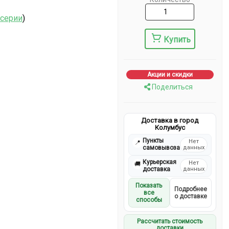
 серии
)
Купить
Акции и скидки
Поделиться
Доставка в город
Колумбус
Пункты
Нет
📍
самовывоза
данных
Курьерская
Нет
🚚
доставка
данных
Показать
Подробнее
все
о доставке
способы
Рассчитать стоимость
доставки