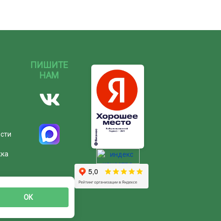
ПИШИТЕ
НАМ
ости
жка
ОК