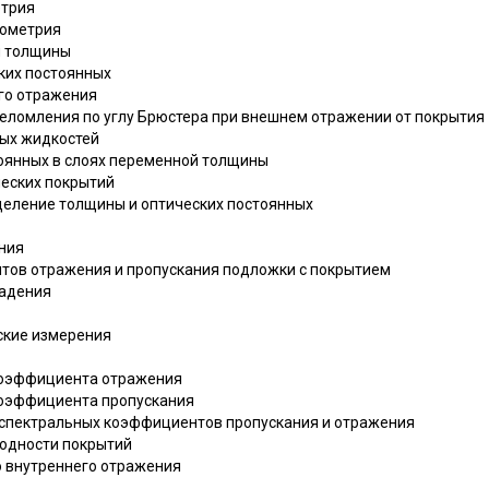
етрия
рометрия
й толщины
ких постоянных
го отражения
реломления по углу Брюстера при внешнем отражении от покрытия
ных жидкостей
тоянных в слоях переменной толщины
ческих покрытий
деление толщины и оптических постоянных
ния
тов отражения и пропускания подложки с покрытием
падения
ские измерения
 коэффициента отражения
коэффициента пропускания
 спектральных коэффициентов пропускания и отражения
родности покрытий
о внутреннего отражения