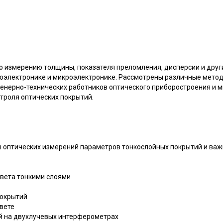
о измерению толщины, показателя преломления, дисперсии и друг
тоэлектронике и микроэлектронике. Рассмотрены различные мето
енерно-технических работников оптического приборостроения и м
роля оптических покрытий.
вы оптических измерений параметров тонкослойных покрытий и ва
света тонкими слоями
покрытий
вете
й на двухлучевых интерферометрах