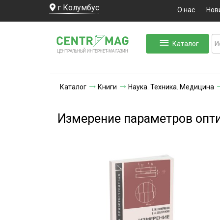
г Колумбус
О нас
Нов
Каталог
ЛЬНЫЙ ИНТЕРНЕТ-МА
ЦЕНТ
Р
А
Г
А
ЗИН
Каталог
Книги
Наука. Техника. Медицина
Измерение параметров опт