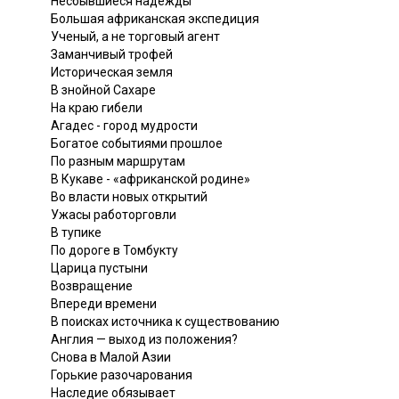
Несбывшиеся надежды
Большая африканская экспедиция
Ученый, а не торговый агент
Заманчивый трофей
Историческая земля
В знойной Сахаре
На краю гибели
Агадес - город мудрости
Богатое событиями прошлое
По разным маршрутам
В Кукаве - «африканской родине»
Во власти новых открытий
Ужасы работорговли
В тупике
По дороге в Томбукту
Царица пустыни
Возвращение
Впереди времени
В поисках источника к существованию
Англия — выход из положения?
Снова в Малой Азии
Горькие разочарования
Наследие обязывает