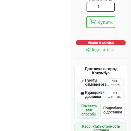
Купить
Акции и скидки
Поделиться
Доставка в город
Колумбус
Пункты
Нет
📍
самовывоза
данных
Курьерская
Нет
🚚
доставка
данных
Показать
Подробнее
все
о доставке
способы
Рассчитать стоимость
доставки