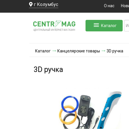
г Колумбус
О нас
Нов
Каталог
ЛЬНЫЙ ИНТЕРНЕТ-МА
ЦЕНТ
Р
А
Г
А
ЗИН
Каталог
Канцелярские товары
3D ручка
3D ручка