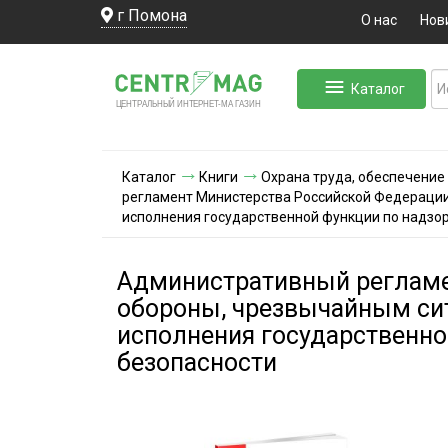
г Помона
О нас
Нов
Каталог
ЛЬНЫЙ ИНТЕРНЕТ-МА
ЦЕНТ
Р
А
Г
А
ЗИН
Каталог
Книги
Охрана труда, обеспечение
регламент Министерства Российской Федерации
исполнения государственной функции по надзо
Административный регламе
обороны, чрезвычайным си
исполнения государственно
безопасности