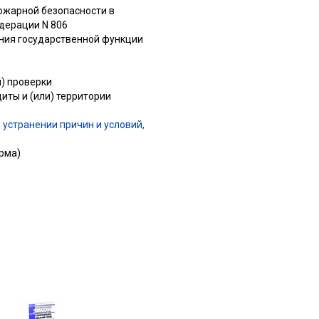
ожарной безопасности в
едерации N 806
ения государственной функции
) проверки
иты и (или) территории
устранении причин и условий,
рма)