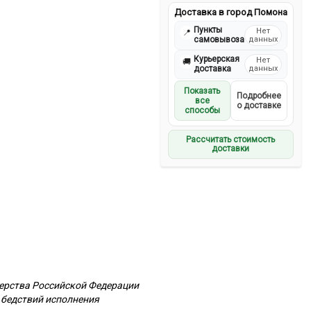
Доставка в город Помона
Пункты
Нет
📍
самовывоза
данных
Курьерская
Нет
🚚
доставка
данных
Показать
Подробнее
все
о доставке
способы
Рассчитать стоимость
доставки
терства Российской Федерации
 бедствий исполнения