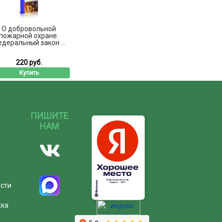
О добровольной
пожарной охране.
деральный закон ...
220 руб.
Купить
ПИШИТЕ
НАМ
ости
жка