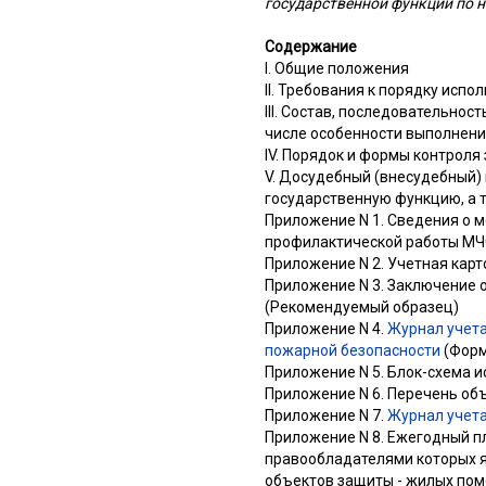
государственной функции по 
Содержание
I. Общие положения
II. Требования к порядку исп
III. Состав, последовательно
числе особенности выполнен
IV. Порядок и формы контроля
V. Досудебный (внесудебный)
государственную функцию, а 
Приложение N 1. Сведения о 
профилактической работы МЧС
Приложение N 2. Учетная кар
Приложение N 3. Заключение 
(Рекомендуемый образец)
Приложение N 4.
Журнал учета
пожарной безопасности
(Форм
Приложение N 5. Блок-схема 
Приложение N 6. Перечень объ
Приложение N 7.
Журнал учета
Приложение N 8. Ежегодный пл
правообладателями которых 
объектов защиты - жилых по