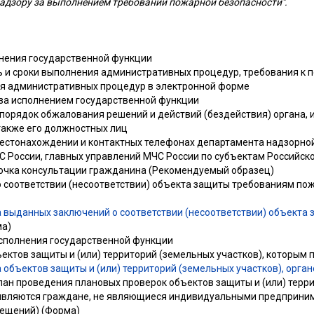
надзору за выполнением требований пожарной безопасности".
олнения государственной функции
сть и сроки выполнения административных процедур, требования к п
ия административных процедур в электронной форме
 за исполнением государственной функции
 порядок обжалования решений и действий (бездействия) органа,
также его должностных лиц
местонахождении и контактных телефонах департамента надзорной
 России, главных управлений МЧС России по субъектам Российс
точка консультации гражданина (Рекомендуемый образец)
о соответствии (несоответствии) объекта защиты требованиям по
 выданных заключений о соответствии (несоответствии) объекта
а)
исполнения государственной функции
ектов защиты и (или) территорий (земельных участков), которым 
 объектов защиты и (или) территорий (земельных участков), орган
ан проведения плановых проверок объектов защиты и (или) терри
являются граждане, не являющиеся индивидуальными предприни
мещений) (Форма)