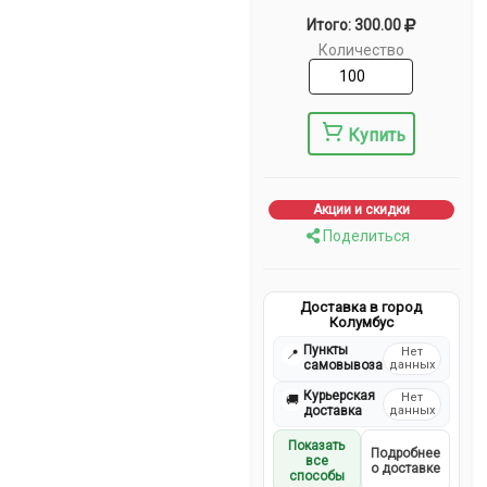
Итого: 300.00
Количество
Купить
Акции и скидки
Поделиться
Доставка в город
Колумбус
Пункты
Нет
📍
самовывоза
данных
Курьерская
Нет
🚚
доставка
данных
Показать
Подробнее
все
о доставке
способы