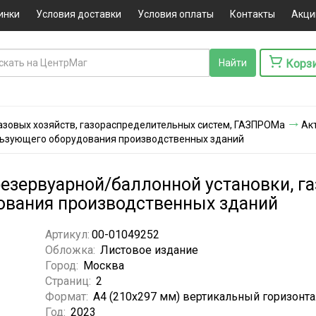
инки
Условия доставки
Условия оплаты
Контакты
Акци
Корз
азовых хозяйств, газораспределительных систем, ГАЗПРОМа
Ак
ользующего оборудования производственных зданий
резервуарной/баллонной установки, г
ования производственных зданий
Артикул:
00-01049252
Обложка:
Листовое издание
Город:
Москва
Страниц:
2
Формат:
А4 (210x297 мм) вертикальный горизонт
Год:
2023