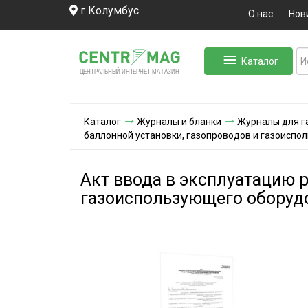
г Колумбус
О нас
Нов
Каталог
ЛЬНЫЙ ИНТЕРНЕТ-МА
ЦЕНТ
Р
А
Г
А
ЗИН
Каталог
Журналы и бланки
Журналы для г
баллонной установки, газопроводов и газоисп
Акт ввода в эксплуатацию 
газоиспользующего оборуд