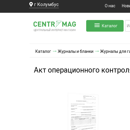
г Колумбус
О нас
Нов
Каталог
ЛЬНЫЙ ИНТЕРНЕТ-МА
ЦЕНТ
Р
А
Г
А
ЗИН
Каталог
Журналы и бланки
Журналы для г
Акт операционного контрол