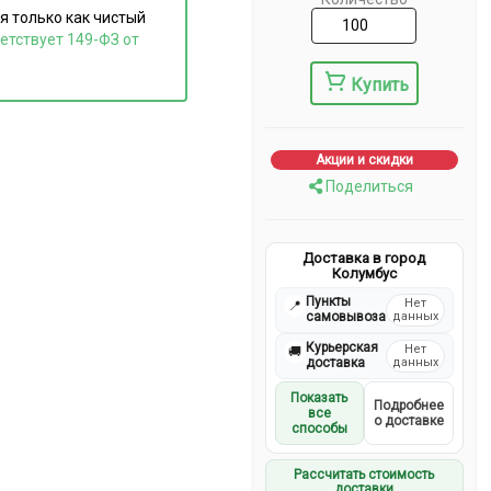
я только как чистый
етствует 149-ФЗ от
Купить
Акции и скидки
Поделиться
Доставка в город
Колумбус
Пункты
Нет
📍
самовывоза
данных
Курьерская
Нет
🚚
доставка
данных
Показать
Подробнее
все
о доставке
способы
Рассчитать стоимость
доставки