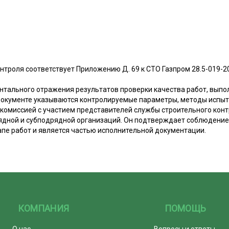
нтроля соответствует Приложению Д. 69 к СТО Газпром 28.5-019-2
нтального отражения результатов проверки качества работ, выпо
 документе указываются контролируемые параметры, методы испы
 комиссией с участием представителей службы строительного конт
ядной и субподрядной организаций. Он подтверждает соблюдение
апе работ и является частью исполнительной документации.
КОМПАНИЯ
ПОМОЩЬ
О нас
Вопросы и ответы