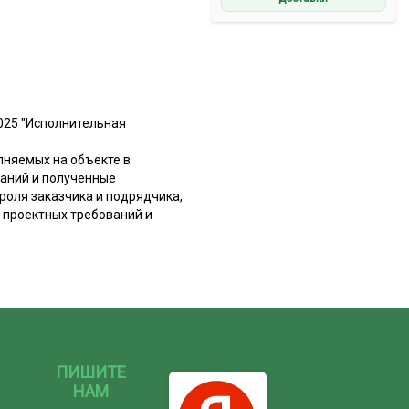
025 "Исполнительная
лняемых на объекте в
таний и полученные
роля заказчика и подрядчика,
 проектных требований и
ПИШИТЕ
НАМ