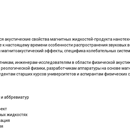
я акустические свойства магнитных жидкостей-продукта нанотех
 к настоящему времени особенности распространения звуковых 
и магнитоакустический эффекты, специфика колебательных систе
никам, инженерам-исследователям в области физической акустики
 реологической физики, разработчикам аппаратуры на основе маг
удентам старших курсов университетов и аспирантам физических 
 и аббревиатур
фект
тных жидкостях
мация
ия