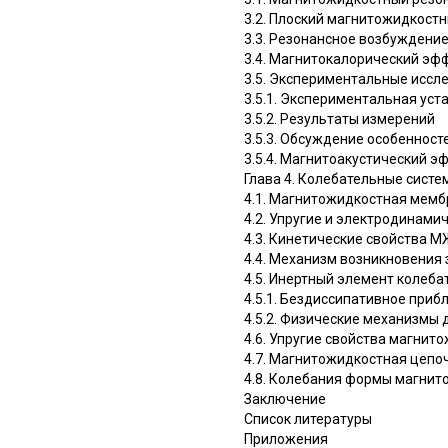
3.2. Плоский магнитожидкост
3.3. Резонансное возбуждени
3.4. Магнитокалорический эф
3.5. Экспериментальные исс
3.5.1. Экспериментальная ус
3.5.2. Результаты измерений
3.5.3. Обсуждение особеннос
3.5.4. Магнитоакустический э
Глава 4. Колебательные сист
4.1. Магнитожидкостная мемб
4.2. Упругие и электродинам
4.3. Кинетические свойства 
4.4. Механизм возникновения
4.5. Инертный элемент колеба
4.5.1. Бездиссипативное при
4.5.2. Физические механизмы 
4.6. Упругие свойства магнит
4.7. Магнитожидкостная цепо
4.8. Колебания формы магнит
Заключение
Список литературы
Приложения