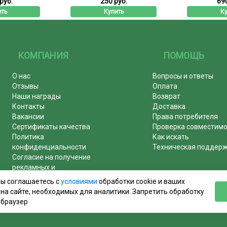
руб.
250 руб.
690
ить
Купить
Ку
КОМПАНИЯ
ПОМОЩЬ
О нас
Вопросы и ответы
Отзывы
Оплата
Наши награды
Возврат
Контакты
Доставка
Вакансии
Права потребителя
Сертификаты качества
Проверка совместим
Политика
Как искать
конфиденциальности
Техническая поддер
Согласие на получение
рекламных и
информационных рассылок
вы соглашаетесь с
условиями
обработки cookie и ваших
Почему журналы покупают у
на сайте, необходимых для аналитики. Запретить обработку
нас!
 браузер