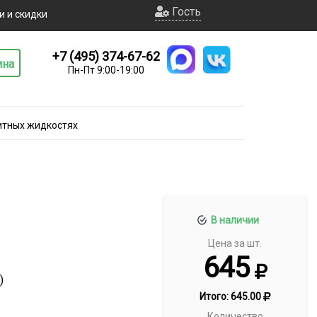
Гость
и и скидки
+7 (495) 374-67-62
ина
Пн-Пт 9:00-19:00
итных жидкостях
В наличии
Цена за шт.
645
)
Итого:
645.00
Количество