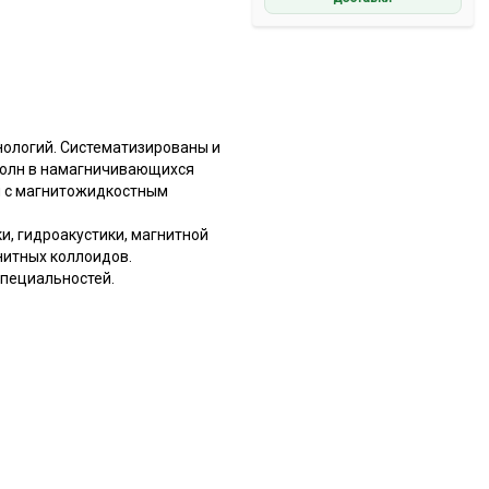
нологий. Систематизированы и
волн в намагничивающихся
м с магнитожидкостным
, гидроакустики, магнитной
нитных коллоидов.
специальностей.