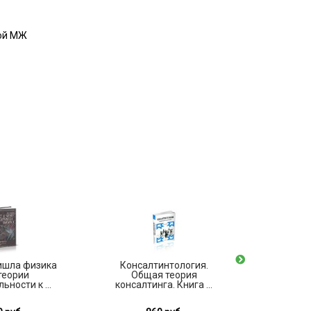
ной МЖ
ишла физика
Консалтинтология.
Магнитн
теории
Общая теория
ьности к ...
консалтинга. Книга ...