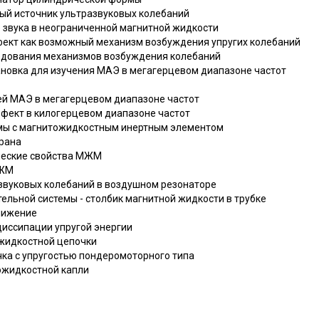
ный источник ультразвуковых колебаний
е звука в неограниченной магнитной жидкости
фект как возможный механизм возбуждения упругих колебаний
ледования механизмов возбуждения колебаний
тановка для изучения МАЭ в мегагерцевом диапазоне частот
тей МАЭ в мегагерцевом диапазоне частот
ффект в килогерцевом диапазоне частот
емы с магнитожидкостным инертным элементом
рана
ические свойства МЖМ
МЖМ
 звуковых колебаний в воздушном резонаторе
тельной системы - столбик магнитной жидкости в трубке
ближение
диссипации упругой энергии
ожидкостной цепочки
чка с упругостью пондеромоторного типа
ожидкостной капли