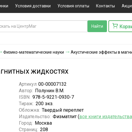
инки
Условия доставки
Условия оплаты
Контакты
Акци
Корз
Физико-математические науки
Акустические эффекты в магн
агнитных жидкостях
Артикул:
00-00007132
Автор:
Полунин В.М.
ISBN:
978-5-9221-0930-7
Тираж:
200 экз.
Обложка:
Твердый переплет
Издательство:
Физматлит (
все книги издательства
Город:
Москва
Страниц:
208