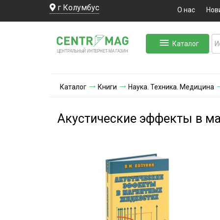
г Колумбус
О нас
Нов
Каталог
ЛЬНЫЙ ИНТЕРНЕТ-МА
ЦЕНТ
Р
А
Г
А
ЗИН
Каталог
Книги
Наука. Техника. Медицина
Акустические эффекты в м