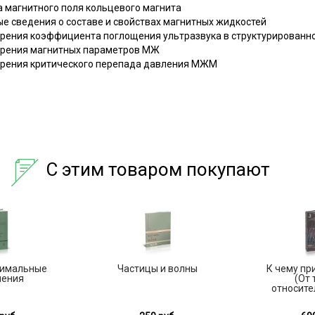
а магнитного поля кольцевого магнита
е сведения о составе и свойствах магнитных жидкостей
ерения коэффициента поглощения ультразвука в структурирован
ерения магнитных параметров МЖ
ерения критического перепада давления МЖМ
С этим товаром покупают
тимальные
Частицы и волны
К чему пр
ления
(От 
относител