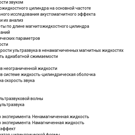
ости звуком
тожидкостного цилиндра на основной частоте
ьного исследования акустомагнитного эффекта
и их анализ
тоты по длине магнитожидкостного цилиндра
баний
тических параметров
ости
корости ультразвука в ненамагниченных магнитных жидкостях
сть адиабатной сжимаемости
а в неограниченной жидкости
а в системе жидкость-цилиндрическая оболочка
на скорость звука
ультразвуковой волны
 ультразвука
ов эксперимента. Ненамагниченная жидкость
ов эксперимента. Намагниченная жидкость
й эффект
онатор цилиндрической формы