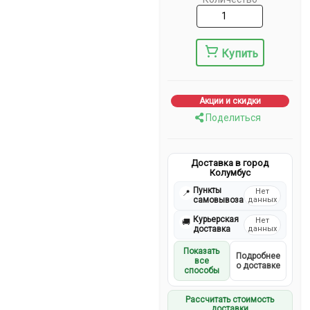
Купить
Акции и скидки
Поделиться
Доставка в город
Колумбус
Пункты
Нет
📍
самовывоза
данных
Курьерская
Нет
🚚
доставка
данных
Показать
Подробнее
все
о доставке
способы
Рассчитать стоимость
доставки