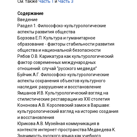
См. также
Часть 1
и
Часть 3
Содержание
Введение
Раздел 1. Философско-культурологические
аспекты развития общества
Борзова Е.П. Культура и гуманитарное
образование - факторы стабильности развития
общества и национальной безопасности
Рябов О.В. Карикатура как культурологический
фактор современных международных
отношений: случай “русского медведя”
Буйчик А.Г. Философско-культурологические
аспекты сохранения объектов культурного
наследия: разрушение и восстановление
Ямшанов И.В. Культурологический взгляд на
стилистические реставрации из XXI столетия
Кононова A.B. Королевский замок в Варшаве:
культурологический взгляд на историю создания
и восстановления
Юрикова A.B. Музейная коммуникация в
контексте интернет-пространства Медведева K.
Значимость русского языка как учебного