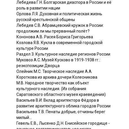
Лебедева Г.Н. Болгарская диаспора в России и её
роль в развитии нации
Орлова Л.Я. Духовная и политическая жизнь
русской крестьянской общины
Лебедев С.В. Абрамцевский кружок в России:
продолжим ли мы прерванный полёт?
Кононова A.B. Расея Бориса Григорьева
Козлова Я.В. Кукла в современной городской
культуре России
Раздел 3. Культурное наследие регионов России
Муковоз A.C. Музей Кусково в 1919-1938 гг.:
реэкспозиции Дворца
Олейник М.С. Творческое наследие A.A.
Короткова из архива дочери Колесникова
М.В. Народное творчество как объект
культурного наследия. (Из собрания
Саратовского областного музея краеведения)
Васильев В.И. Вклад архитектора Фёдора в
развитие архитектурного облика городов России
Васильева Т.В. Пенаты добрые, отчизны берег
милый...
Гевель Е.В., Лысенко Д.Н. Енисейское городище -