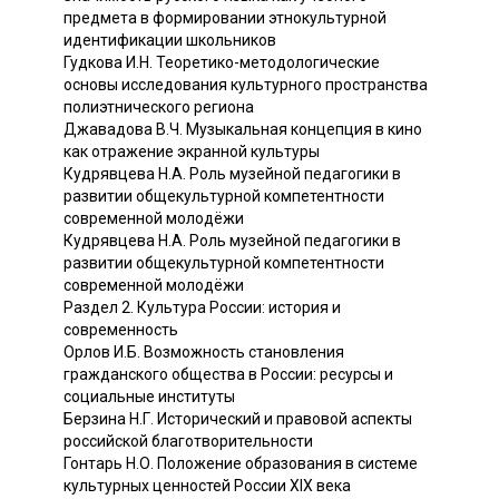
предмета в формировании этнокультурной
идентификации школьников
Гудкова И.Н. Теоретико-методологические
основы исследования культурного пространства
полиэтнического региона
Джавадова В.Ч. Музыкальная концепция в кино
как отражение экранной культуры
Кудрявцева H.A. Роль музейной педагогики в
развитии общекультурной компетентности
современной молодёжи
Кудрявцева H.A. Роль музейной педагогики в
развитии общекультурной компетентности
современной молодёжи
Раздел 2. Культура России: история и
современность
Орлов И.Б. Возможность становления
гражданского общества в России: ресурсы и
социальные институты
Берзина Н.Г. Исторический и правовой аспекты
российской благотворительности
Гонтарь Н.О. Положение образования в системе
культурных ценностей России XIX века