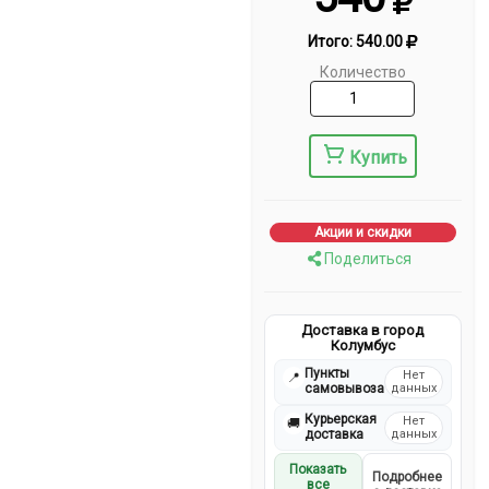
Итого:
540.00
Количество
Купить
Акции и скидки
Поделиться
Доставка в город
Колумбус
Пункты
Нет
📍
самовывоза
данных
Курьерская
Нет
🚚
доставка
данных
Показать
Подробнее
все