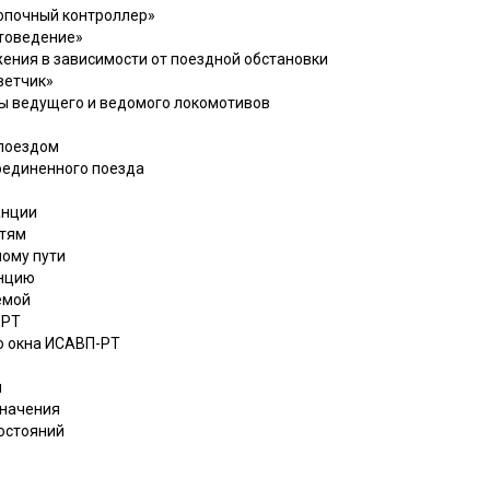
опочный контроллер»
втоведение»
жения в зависимости от поездной обстановки
ветчик»
ты ведущего и ведомого локомотивов
 поездом
оединенного поезда
анции
утям
ному пути
анцию
емой
-РТ
го окна ИСАВП-РТ
я
значения
остояний