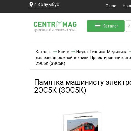
г Колумбус
О нас
Нов
Каталог
ЛЬНЫЙ ИНТЕРНЕТ-МА
ЦЕНТ
Р
А
Г
А
ЗИН
Каталог
Книги
Наука. Техника. Медицина
железнодорожной техники. Проектирование, стр
2ЭС5К (3ЭС5К)
Памятка машинисту электр
2ЭС5К (3ЭС5К)