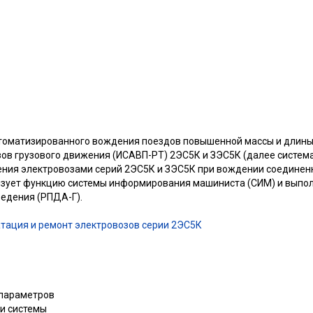
томатизированного вождения поездов повышенной массы и длины
ов грузового движения (ИСАВП-РТ) 2ЭС5К и ЗЭС5К (далее систем
ния электровозами серий 2ЭС5К и ЗЭС5К при вождении соединен
изует функцию системы информирования машиниста (СИМ) и выпо
едения (РПДА-Г).
атация и ремонт электровозов серии 2ЭС5К
 параметров
ти системы