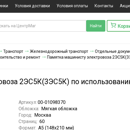
инки
Условия доставки
Условия оплаты
Контакты
Акци
Корз
Транспорт
Железнодорожный транспорт
Отдельные докум
оительство и ремонт
Памятка машинисту электровоза 2ЭС5К(3
овоза 2ЭС5К(3ЭС5К) по использован
Артикул:
00-01098370
Обложка:
Мягкая обложка
Город:
Москва
Страниц:
60
Формат:
А5 (148x210 мм)