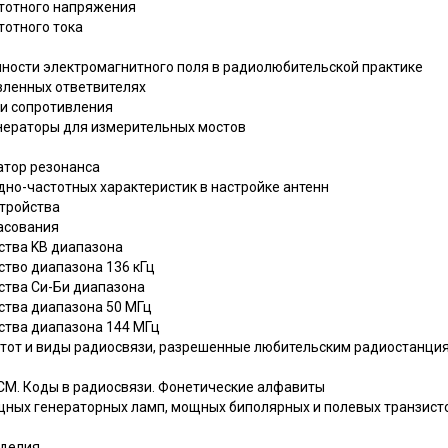
стотного напряжения
тотного тока
нности электромагнитного поля в радиолюбительской практике
авленных ответвителях
ли сопротивления
енераторы для измерительных мостов
атор резонанса
дно-частотных характеристик в настройке антенн
стройства
ласования
ства KB диапазона
ство диапазона 136 кГц
ства Си-Би диапазона
ства диапазона 50 МГц
ства диапазона 144 МГц
тот и виды радиосвязи, разрешенные любительским радиостанция
СМ. Коды в радиосвязи. Фонетические алфавиты
ных генераторных ламп, мощных биполярных и полевых транзисто
зделия