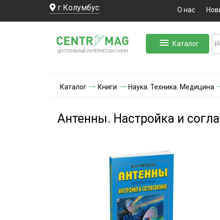
г Колумбус
О нас
Нов
Каталог
ЛЬНЫЙ ИНТЕРНЕТ-МА
ЦЕНТ
Р
А
Г
А
ЗИН
Каталог
Книги
Наука. Техника. Медицина
Антенны. Настройка и согл