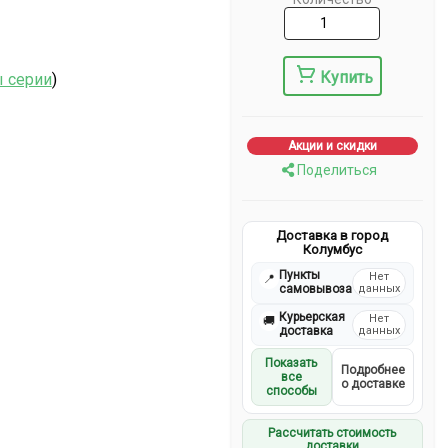
Купить
ы серии
)
Акции и скидки
Поделиться
Доставка в город
Колумбус
Пункты
Нет
📍
самовывоза
данных
Курьерская
Нет
🚚
доставка
данных
Показать
Подробнее
все
о доставке
способы
Рассчитать стоимость
доставки