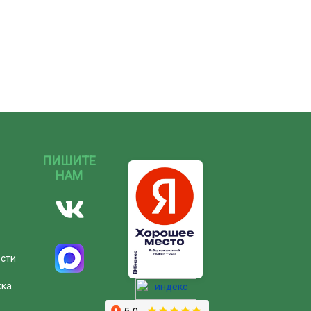
ПИШИТЕ
НАМ
ости
жка