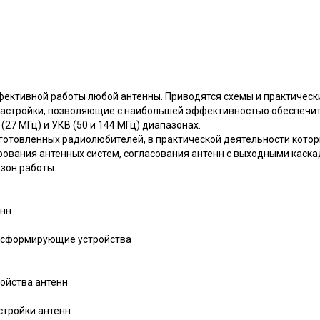
ективной работы любой антенны. Приводятся схемы и практическ
 настройки, позволяющие с наибольшей эффективностью обеспечит
 (27 МГц) и УКВ (50 и 144 МГц) диапазонах.
готовленных радиолюбителей, в практической деятельности кото
рования антенных систем, согласования антенн с выходными каск
зон работы.
енн
нсформирующие устройства
ройства антенн
стройки антенн