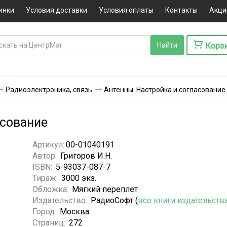
инки
Условия доставки
Условия оплаты
Контакты
Акци
Корз
Радиоэлектроника, связь
Антенны. Настройка и согласование
асование
Артикул:
00-01040191
Автор:
Григоров И.Н.
ISBN:
5-93037-087-7
Тираж:
3000 экз.
Обложка:
Мягкий переплет
Издательство:
РадиоСофт (
все книги издательств
Город:
Москва
Страниц:
272