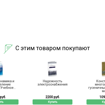
С этим товаром покупают
намика и
Надежность
Конс
еление
электроснабжения
много
Учебное...
гусеничны
ма
руб.
2200 руб.
109
ить
Купить
Ку