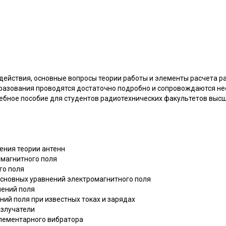
действия, основные вопросы теории работы и элементы расчета ра
разования проводятся достаточно подробно и сопровождаются н
чебное пособие для студентов радиотехнических факультетов выс
ения теории антенн
омагнитного поля
го поля
основных уравнений электромагнитного поля
нений поля
ний поля при известных токах и зарядах
излучатели
элементарного вибратора