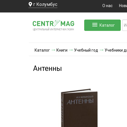
г Колумбус
О нас
Нов
Каталог
ЛЬНЫЙ ИНТЕРНЕТ-МА
ЦЕНТ
Р
А
Г
А
ЗИН
Каталог
Книги
Учебный год
Учебники д
Антенны