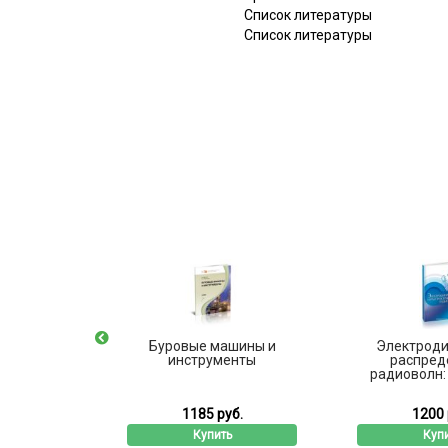
Список литературы
Список литературы
ических
Буровые машины и
Электроди
Часть I
инструменты
распред
радиоволн: 
б.
1185 руб.
1200 
ь
Купить
Куп