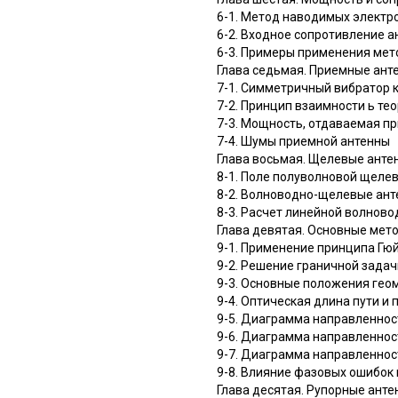
6-1. Метод наводимых элект
6-2. Входное сопротивление 
6-3. Примеры применения мето
Глава седьмая. Приемные ант
7-1. Симметричный вибратор 
7-2. Принцип взаимности ь те
7-3. Мощность, отдаваемая п
7-4. Шумы приемной антенны
Глава восьмая. Щелевые анте
8-1. Поле полуволновой щеле
8-2. Волноводно-щелевые ан
8-3. Расчет линейной волнов
Глава девятая. Основные мет
9-1. Применение принципа Гю
9-2. Решение граничной зада
9-3. Основные положения гео
9-4. Оптическая длина пути и
9-5. Диаграмма направленно
9-6. Диаграмма направленно
9-7. Диаграмма направленно
9-8. Влияние фазовых ошибок
Глава десятая. Рупорные ант