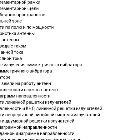
элементарной рамки
элементарной щели
вободном пространстве
льней зоне
ти по полю и по мощности
еристика антенны
е антенны
вода с током
ванной тока
олной тока
ие излучения симметричного вибратора
симметричного вибратора
аторе
и земли на работу антенн
авленности сложных антенн
иаграмм направленности
ти линейной решетки излучателей
вленности и КНД линейной решетки излучателей
ти непрерывной линейной системы излучателей
ти двумерной решетки излучателей
диаграммой направленности
заданной диаграмме направленности
противление излучения сложных антенн