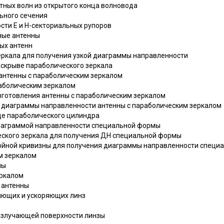
тных волн из открытого конца волновода
льного сечения
сти Е и Н-секториальных рупоров
ные антенны
ых антенн
еркала для получения узкой диаграммы направленности
аскрыве параболического зеркала
 антенны с параболическим зеркалом
раболическим зеркалом
изготовления антенны с параболическим зеркалом
 диаграммы направленности антенны с параболическим зеркалом
иде параболического цилиндра
диаграммой направленности специальной формы
еского зеркала для получения ДН специальной формы
войной кривизны для получения диаграммы направленности спец
им зеркалом
ны
еркалом
 антенны
яющих и ускоряющих линз
 излучающей поверхности линзы