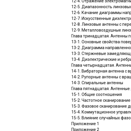
12-4. Отражение электромагн
12-5. Диапазонность линзовых
12-6. Качание диаграммы нап
12-7. Искусственные диэлектр
12-8. Линзовые антенны с пе
12-9. Металловоздушные лин
Глава тринадцатая. Антенны 
13-1. Основные свойства пове
13-2. Диаграмма направленно
13-3. Стержневые замедляющ
13-4. Диэлектрические и реб
Глава четырнадцатая. Антен
14-1. Вибраторная антенна с
14-2. Рупорные антенны с вр
14-3. Спиральные антенны
Глава пятнадцатая. Антенны
15-1. Общие соотношения
15-2. Частотное сканировани
15-3. Фазовое сканирование 
15-4. Коммутационное управ
15-5. Влияние случайных фаз
Приложение 1
Приложение 2