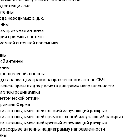
родвижущих сил
антенны
да наводимых э. д. с.
енны
как приемная антенна
ории приемных антенн
риемной антенной приемнику
нны
вой антенны
тенны
одно-щелевой антенны
оды анализа диаграмм направленности антенн СВЧ
йгенса-Френеля для расчета диаграмм направленности
чи электродинамики
метрической оптики
 принцип Ферма
сти антенны, имеющей плоский излучающий раскрыв
сти антенны, имеющей прямоугольный излучающий раскрыв
сти антенны, имеющей круглый излучающий раскрыв
 в раскрыве антенны на диаграмму направленности
енны