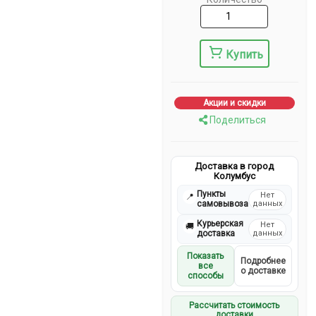
Купить
Акции и скидки
Поделиться
Доставка в город
Колумбус
Пункты
Нет
📍
самовывоза
данных
Курьерская
Нет
🚚
доставка
данных
Показать
Подробнее
все
о доставке
способы
Рассчитать стоимость
доставки