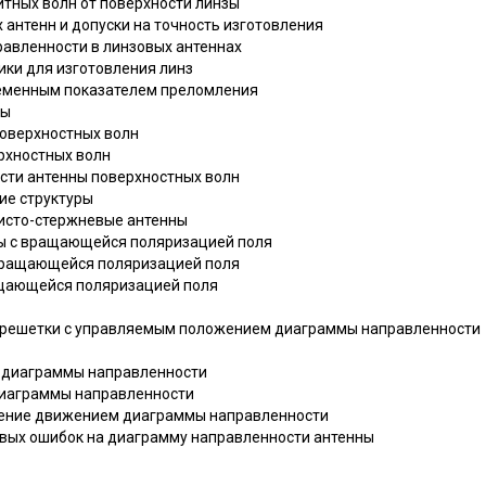
итных волн от поверхности линзы
 антенн и допуски на точность изготовления
равленности в линзовых антеннах
ики для изготовления линз
ременным показателем преломления
зы
поверхностных волн
рхностных волн
сти антенны поверхностных волн
ие структуры
ристо-стержневые антенны
ны с вращающейся поляризацией поля
 вращающейся поляризацией поля
ащающейся поляризацией поля
е решетки с управляемым положением диаграммы направленности
е диаграммы направленности
диаграммы направленности
ление движением диаграммы направленности
овых ошибок на диаграмму направленности антенны