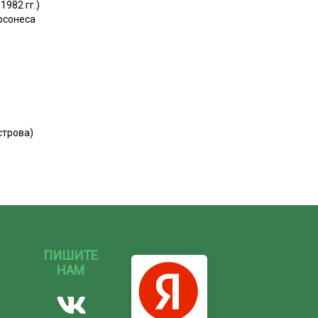
982 гг.)
ерсонеса
острова)
ПИШИТЕ
НАМ