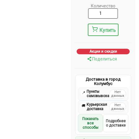
Количество
Купить
Акции и скидки
Поделиться
Доставка в город
Колумбус
Пункты
Нет
📍
самовывоза
данных
Курьерская
Нет
🚚
доставка
данных
Показать
Подробнее
все
о доставке
способы