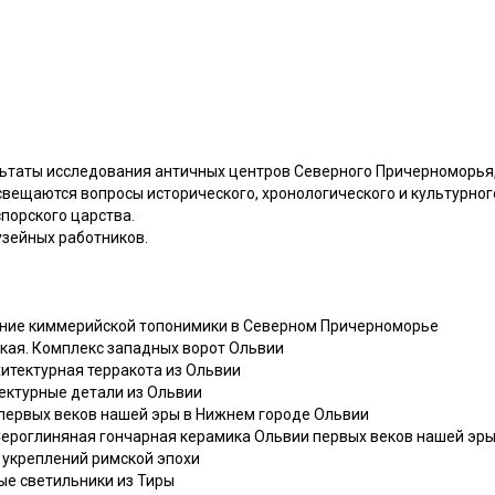
льтаты исследования античных центров Северного Причерноморья,
свещаются вопросы исторического, хронологического и культурног
спорского царства.
узейных работников.
ение киммерийской топонимики в Северном Причерноморье
нская. Комплекс западных ворот Ольвии
хитектурная терракота из Ольвии
итектурные детали из Ольвии
 первых веков нашей эры в Нижнем городе Ольвии
а. Сероглиняная гончарная керамика Ольвии первых веков нашей эр
х укреплений римской эпохи
ичные светильники из Тиры