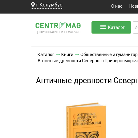
г Колумбус
О нас
Нов
Каталог
ЛЬНЫЙ ИНТЕРНЕТ-МА
ЦЕНТ
Р
А
Г
А
ЗИН
Каталог
Книги
Общественные и гуманитар
Античные древности Северного Причерноморья.
Античные древности Северн