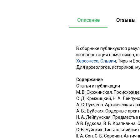
Описание
Отзывы
В сборнике публикуются резу
интерпретация памятников, о
Херсонеса
,
Ольвии
, Тиры и Бо
Для археологов, историков, м
Содержание
Статьи и публикации
М. В. Скржинская. Происхожд
С. Д. Крыжицкий, Н. А. Лейпу
А. С. Русяева. Архаическая ар
А. Б.. Буйских. Ордерные арх
Н. А. Лейпунская. Предместье
A.В. Гудкова, В. В. Крапивин
С. Б. Буйских. Типы ольвийски
II. А. Сон, С. Б. Сорочан. Ант