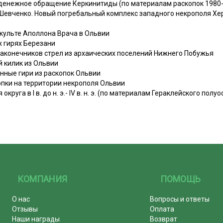
 денежное обращение Керкинитиды (по материалам раскопок 1980-1
 В. Шевченко. Новый погребальный комплекс западного некрополя Х
о культе Аполлона Врача в Ольвии
х гирях Березани
 наконечников стрел из архаических поселений Нижнего Побужья
й килик из Ольвии
анные гири из раскопок Ольвии
копки на территории некрополя Ольвии
округа в I в. до н. э.- IV в. н. э. (по материалам Гераклейского полу
КОМПАНИЯ
ПОМОЩЬ
О нас
Вопросы и ответы
Отзывы
Оплата
Наши награды
Возврат