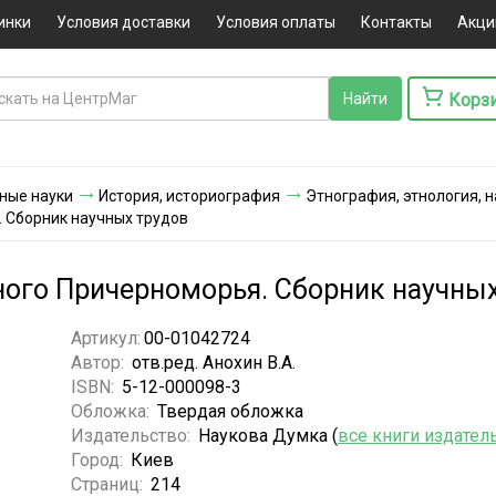
инки
Условия доставки
Условия оплаты
Контакты
Акци
Корз
ные науки
История, историография
Этнография, этнология, 
 Сборник научных трудов
ого Причерноморья. Сборник научных
Артикул:
00-01042724
Автор:
отв.ред. Анохин В.А.
ISBN:
5-12-000098-3
Обложка:
Твердая обложка
Издательство:
Наукова Думка (
все книги издател
Город:
Киев
Страниц:
214