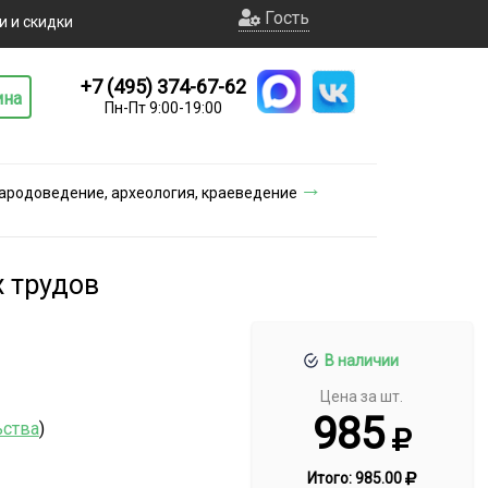
Гость
и и скидки
+7 (495) 374-67-62
ина
Пн-Пт 9:00-19:00
народоведение, археология, краеведение
 трудов
В наличии
Цена за шт.
985
ьства
)
Итого:
985.00