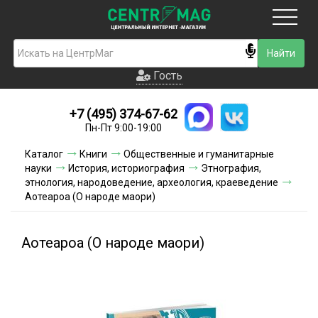
Москва
Гость
Гость
+7 (495) 374-67-62
Новинки
Пн-Пт 9:00-19:00
Условия доставки
Каталог
Книги
Общественные и гуманитарные
науки
История, историография
Этнография,
Условия оплаты
этнология, народоведение, археология, краеведение
Аотеароа (О народе маори)
Контакты
Аотеароа (О народе маори)
Акции и скидки