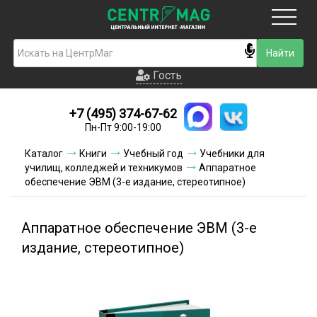
Москва
Гость
Гость
+7 (495) 374-67-62
Новинки
Пн-Пт 9:00-19:00
Условия доставки
Каталог
Книги
Учебный год
Учебники для
училищ, колледжей и техникумов
Аппаратное
Условия оплаты
обеспечение ЭВМ (3-е издание, стереотипное)
Контакты
Аппаратное обеспечение ЭВМ (3-е
Акции и скидки
издание, стереотипное)