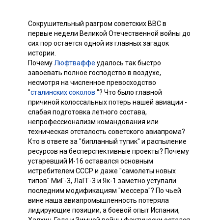
Сокрушительный разгром советских ВВС в
первые недели Великой Отечественной войны до
сих пор остается одной из главных загадок
истории.
Почему
Люфтваффе
удалось так быстро
завоевать полное господство в воздухе,
несмотря на численное превосходство
"
сталинских соколов
"? Что было главной
причиной колоссальных потерь нашей авиации -
слабая подготовка летного состава,
непрофессионализм командования или
техническая отсталость советского авиапрома?
Кто в ответе за "бипланный тупик" и распыление
ресурсов на бесперспективные проекты? Почему
устаревший И-16 оставался основным
истребителем СССР и даже "самолеты новых
типов" МиГ-3, ЛаГГ-3 и Як-1 заметно уступали
последним модификациям "мессера"? По чьей
вине наша авиапромышленность потеряла
лидирующие позиции, а боевой опыт Испании,