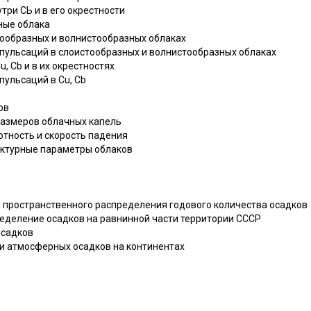
утри СЬ и в его окрестности
вные облака
стообразных и волнистообразных облаках
а пульсаций в слоистообразных и волнистообразных облаках
u, Cb и в их окрестностях
 пульсаций в Cu, Cb
ов
 размеров облачных капель
лотность и скорость падения
руктурные параметры облаков
и пространственного распределения годового количества осадков
ределение осадков на равнинной части территории СССР
осадков
ки атмосферных осадков на континентах