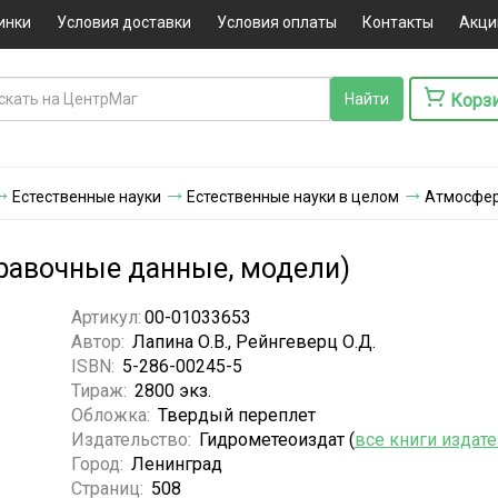
инки
Условия доставки
Условия оплаты
Контакты
Акци
Корз
Естественные науки
Естественные науки в целом
Атмосфер
равочные данные, модели)
Артикул:
00-01033653
Автор:
Лапина О.В., Рейнгеверц О.Д.
ISBN:
5-286-00245-5
Тираж:
2800 экз.
Обложка:
Твердый переплет
Издательство:
Гидрометеоиздат (
все книги издат
Город:
Ленинград
Страниц:
508