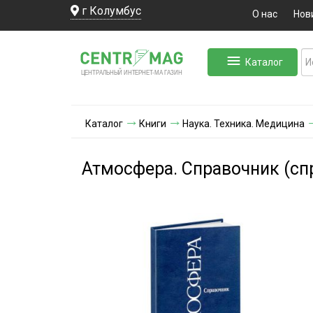
г Колумбус
О нас
Нов
Каталог
ЛЬНЫЙ ИНТЕРНЕТ-МА
ЦЕНТ
Р
А
Г
А
ЗИН
Каталог
Книги
Наука. Техника. Медицина
Атмосфера. Справочник (сп