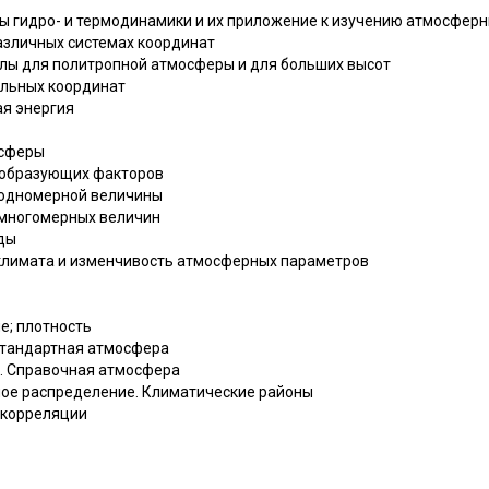
ны гидро- и термодинамики и их приложение к изучению атмосфер
различных системах координат
улы для политропной атмосферы и для больших высот
альных координат
ая энергия
осферы
тообразующих факторов
е одномерной величины
е многомерных величин
оды
к климата и изменчивость атмосферных параметров
е; плотность
 Стандартная атмосфера
е. Справочная атмосфера
ное распределение. Климатические районы
 корреляции