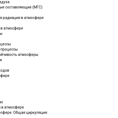
оздуха
овые составляющие (МГС)
ая радиация в атмосфере
я в атмосфере
ры
оцессы
е процессы
тойчивость атмосферы
ти
ходов
сфере
ах
и в атмосфере
мосфере. Общая циркуляция