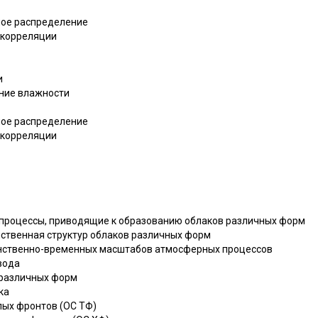
ное распределение
 корреляции
и
ение влажности
ное распределение
 корреляции
 процессы, приводящие к образованию облаков различных форм
нственная структур облаков различных форм
анственно-временных масштабов атмосферных процессов
вода
 различных форм
ка
плых фронтов (ОС ТФ)