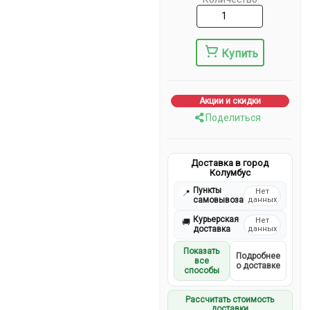
Купить
Акции и скидки
Поделиться
Доставка в город
Колумбус
Пункты
Нет
📍
самовывоза
данных
Курьерская
Нет
🚚
доставка
данных
Показать
Подробнее
все
о доставке
способы
Рассчитать стоимость
доставки