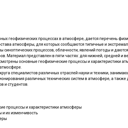
вных геофизических процессах в атмосфере, дается перечень физ
остава атмосферы, для которых сообщаются типичные и экстрема
 синоптических процессов, облачности, явлений погоды и даютс
ов. Материал представлен в пяти частях: для нижней, средней и 
ссмотрены основные геофизические процессы и характеристики ат
 атмосфере.
круга специалистов различных отраслей науки и техники, занима
онирования различных технических систем в атмосфере, а также 
в и студентов.
ские процессы и характеристики атмосферы
ы и их изменчивость
феры