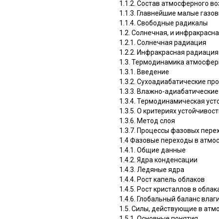
1.1.2. Состав атмосферного в
1.1.3. Главнейшие малые газ
1.1.4. Свободные радикалы
1.2. Солнечная, и инфракрасн
1.2.1. Солнечная радиация
1.2.2. Инфракрасная радиаци
1.3. Термодинамика атмосфе
1.3.1. Введение
1.3.2. Сухоадиабатические пр
1.3.3. Влажно-адиабатически
1.3.4. Термодинамическая ус
1.3.5. О критериях устойчивос
1.3.6. Метод слоя
1.3.7. Процессы фазовых пере
1.4 Фазовые переходы в атмо
1.4.1. Общие данные
1.4.2. Ядра конденсации
1.4.3. Ледяные ядра
1.4.4. Рост капель облаков
1.4.5. Рост кристаллов в облак
1.4.6. Глобальный баланс влаг
1.5. Силы, действующие в ат
1.5.1. Основные понятия