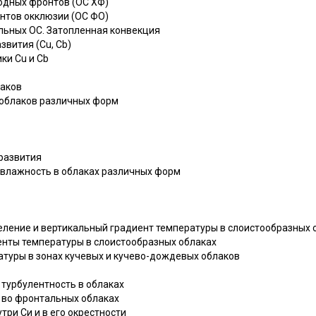
лодных фронтов (ОС ХФ)
онтов окклюзии (ОС ФО)
альных ОС. Затопленная конвекция
звития (Cu, Cb)
ики Cu и Cb
лаков
а облаков различных форм
 развития
и влажность в облаках различных форм
деление и вертикальный градиент температуры в слоистообразных 
иенты температуры в слоистообразных облаках
ературы в зонах кучевых и кучево-дождевых облаков
 турбулентность в облаках
я во фронтальных облаках
утри Си и в его окрестности