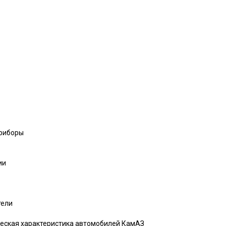
риборы
ии
тели
ческая характеристика автомобилей КамАЗ