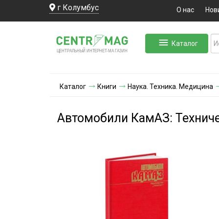
г Колумбус
О нас
Нов
Каталог
ЛЬНЫЙ ИНТЕРНЕТ-МА
ЦЕНТ
Р
А
Г
А
ЗИН
Каталог
Книги
Наука. Техника. Медицина
Автомобили КамАЗ: Технич