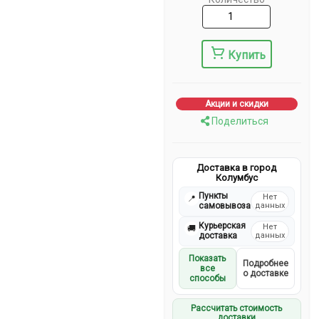
Купить
Акции и скидки
Поделиться
Доставка в город
Колумбус
Пункты
Нет
📍
самовывоза
данных
Курьерская
Нет
🚚
доставка
данных
Показать
Подробнее
все
о доставке
способы
Рассчитать стоимость
доставки