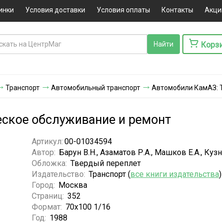
инки
Условия доставки
Условия оплаты
Контакты
Акци
Корз
Транспорт
Автомобильный транспорт
Автомобили КамАЗ: 
еское обслуживание и ремонт
Артикул:
00-01034594
Автор:
Барун В.Н., Азаматов Р.А., Машков Е.А., Куз
Обложка:
Твердый переплет
Издательство:
Транспорт (
все книги издательства
)
Город:
Москва
Страниц:
352
Формат:
70х100 1/16
Год:
1988