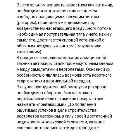
В летательном аппарате, известном как автожир,
необходимая подъемная сила создается
свободно вращающимся несущим винтом
(ротором), приводимым в движение под
воздействием набегающего воздушного потока.
Необходимая поступательная тяга у него, как и у
самолета, достигается силовой установкой с
обычным воздушным винтом (тянущим или
толкающим).
В процессе совершенствования авиационной
техники автожиры стали промежуточным звеном
между самолетами и вертолетами. Основной их
особенностью являлась возможность короткого
старта и почти вертикальной посадки.
В случае принудительной раскрутки ротора до
необходимых оборотов был возможен
вертикальный взлет - такие автожиры стали
называть «прыгающими». До появления
ощутимых успехов в деле строительства
вертолетов автожиры, в силу своей достаточной
надежности и невысокой стоимости, активно
совершенствовались и в ряде стран даже