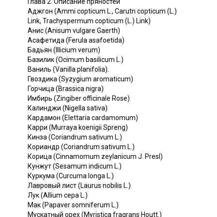
Глава 2. Описание пряностей
Аджгон (Ammi copticum L., Carutn copticum (L.)
Link, Trachyspermum copticum (L.) Link)
Анис (Anisum vulgare Gaerth)
Асафетида (Ferula asafoetida)
Бадьян (Illicium verum)
Базилик (Ocimum basilicum L.)
Ваниль (Vanilla planifolia).
Гвоздика (Syzygium aromaticum)
Горчица (Brassica nigra)
Имбирь (Zingiber officinale Rose)
Калинджи (Nigella sativa)
Кардамон (Elettaria cardamomum)
Карри (Murraya koenigii Spreng)
Кинза (Coriandrum sativum L.)
Кориандр (Coriandrum sativum L.)
Корица (Cinnamomum zeylanicum J. Presl)
Кунжут (Sesamum indicum L.)
Куркума (Curcuma longa L.)
Лавровый лист (Laurus nobilis L.)
Лук (Allium сера L.)
Мак (Papaver somniferum L.)
Мускатный орех (Myristica fragrans Houtt.)