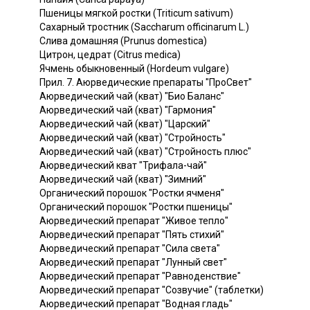
Пшеницы мягкой ростки (Triticum sativum)
Сахарный тростник (Saccharum officinarum L.)
Слива домашняя (Prunus domestica)
Цитрон, цедрат (Citrus medica)
Ячмень обыкновенный (Hordeum vulgare)
Прил. 7. Аюрведические препараты "ПроСвет"
Аюрведический чай (кват) "Био Баланс"
Аюрведический чай (кват) "Гармония"
Аюрведический чай (кват) "Царский"
Аюрведический чай (кват) "Стройность"
Аюрведический чай (кват) "Стройность плюс"
Аюрведический кват "Трифала-чай"
Аюрведический чай (кват) "Зимний"
Органический порошок "Ростки ячменя"
Органический порошок "Ростки пшеницы"
Аюрведический препарат "Живое тепло"
Аюрведический препарат "Пять стихий"
Аюрведический препарат "Сила света"
Аюрведический препарат "Лунный свет"
Аюрведический препарат "Равноденствие"
Аюрведический препарат "Созвучие" (таблетки)
Аюрведический препарат "Водная гладь"