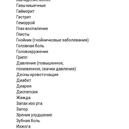
Газы кишечные
Гайморит
Гастрит
Геморрой
Глаз воспаление
Глисты
Гнойник (гнойничковые заболевания)
Головная боль
Головокружение
Грипп
Давление (повышенное,
пониженное, скачки давления)
Десны кровоточащие
Диабет
Диарея
Диспепсия
Жажда
Запах изо рта
Запор
Зрения ухудшение
Зубная боль
Изжога