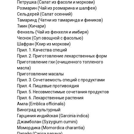
Петрушка (Салат из фасоли и моркови)
Розмарин (Чай из розмарина и шалфея)
Сельдерей (Салат осенний)
Тамаринд (Чатни из тамаринда и фиников)
Тмин (Кичари)
Фенхель (Чай из фенхеля и имбиря)
Чеснок (Суп овощной с фасолью)
Шафран (Кхир из моркови)
Прил. 1. Качества специй
Прил. 2. Приготовление лекарственных форм
Приготовление гхи (очищенного топленого
масла)
Приготовление масалы
Прил. 3. Сочетаемость специй с продуктами
Прил. 4. Пищевые противоядия
Прил. 5. Несовместимые сочетания продуктов
Прил. 6. Лекарственные растения
Амла (Emblica officinalis)
Виноград культурный
Гарциния индийская (Garcinia indica)
Джамболан (Syzygium cumini)
Момордика (Momordica charantia)
Папайя (Carica papaya)