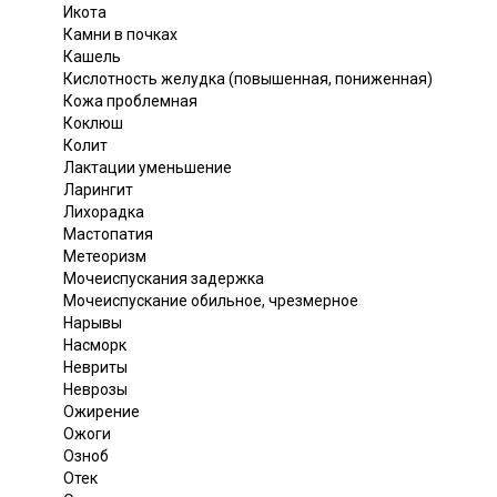
Икота
Камни в почках
Кашель
Кислотность желудка (повышенная, пониженная)
Кожа проблемная
Коклюш
Колит
Лактации уменьшение
Ларингит
Лихорадка
Мастопатия
Метеоризм
Мочеиспускания задержка
Мочеиспускание обильное, чрезмерное
Нарывы
Насморк
Невриты
Неврозы
Ожирение
Ожоги
Озноб
Отек