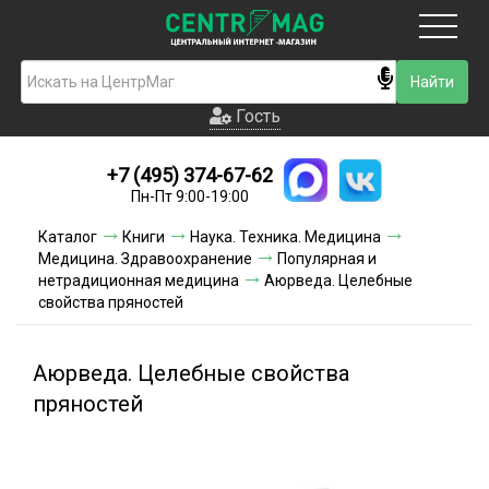
Москва
Гость
Гость
+7 (495) 374-67-62
Новинки
Пн-Пт 9:00-19:00
Условия доставки
Каталог
Книги
Наука. Техника. Медицина
Медицина. Здравоохранение
Популярная и
Условия оплаты
нетрадиционная медицина
Аюрведа. Целебные
свойства пряностей
Контакты
Аюрведа. Целебные свойства
Акции и скидки
пряностей