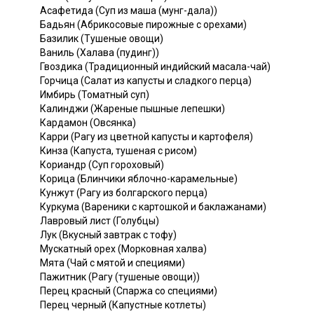
Асафетида (Суп из маша (мунг-дала))
Бадьян (Абрикосовые пирожные с орехами)
Базилик (Тушеные овощи)
Ваниль (Халава (пудинг))
Гвоздика (Традиционный индийский масала-чай)
Горчица (Салат из капусты и сладкого перца)
Имбирь (Томатный суп)
Калинджи (Жареные пышные лепешки)
Кардамон (Овсянка)
Карри (Рагу из цветной капусты и картофеля)
Кинза (Капуста, тушеная с рисом)
Кориандр (Суп гороховый)
Корица (Блинчики яблочно-карамельные)
Кунжут (Рагу из болгарского перца)
Куркума (Вареники с картошкой и баклажанами)
Лавровый лист (Голубцы)
Лук (Вкусный завтрак с тофу)
Мускатный орех (Морковная халва)
Мята (Чай с мятой и специями)
Пажитник (Рагу (тушеные овощи))
Перец красный (Спаржа со специями)
Перец черный (Капустные котлеты)