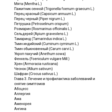
Мята (Mentha L.)
Пажитник сенной (Trigonella foenum-graecum L.)
Перец красный (Capsicum annuum L.)
Перец черный (Piper nigrum L.)
Петрушка (Petroselinum crispum)
Розмарин (Rosmarinus officinalis L.)
Сельдерей (Apium graveolens L.)
Тамаринд (Tamarindus indica L.)
Тмин индийский (Cuminum cyminum L.)
Тмин обыкновенный (Carum carvi L.)
Укроп пахучий (Anethum sowa)
Фенхель (Foeniculum vulgare Mill.)
Хрен (Armoracia rusticana)
Чеснок (Allium sativum)
Шафран (Crocus sativus L.)
Глава 3. Лечение и профилактика заболеваний и
снятие симптомов
Абсцесс
Аллергия
Ама
Аменорея
Ангина