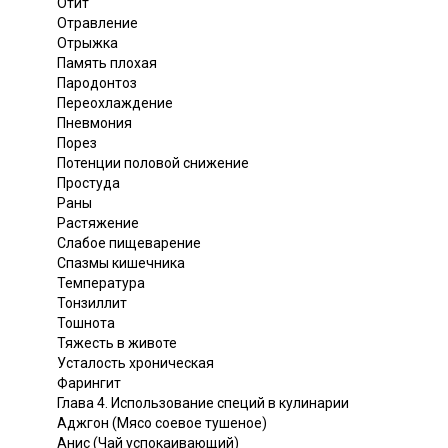
Отит
Отравление
Отрыжка
Память плохая
Пародонтоз
Переохлаждение
Пневмония
Порез
Потенции половой снижение
Простуда
Раны
Растяжение
Слабое пищеварение
Спазмы кишечника
Температура
Тонзиллит
Тошнота
Тяжесть в животе
Усталость хроническая
Фарингит
Глава 4. Использование специй в кулинарии
Аджгон (Мясо соевое тушеное)
Анис (Чай успокаивающий)