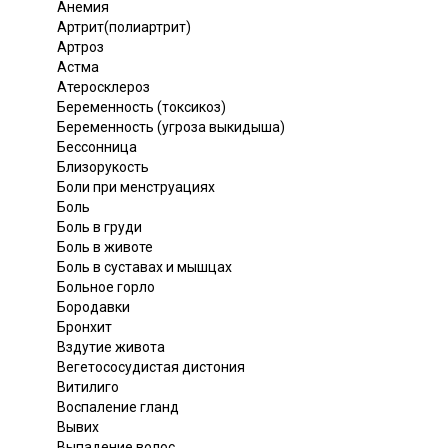
Анемия
Артрит(полиартрит)
Артроз
Астма
Атеросклероз
Беременность (токсикоз)
Беременность (угроза выкидыша)
Бессонница
Близорукость
Боли при менструациях
Боль
Боль в груди
Боль в животе
Боль в суставах и мышцах
Больное горло
Бородавки
Бронхит
Вздутие живота
Вегетососудистая дистония
Витилиго
Воспаление гланд
Вывих
Выпадение волос