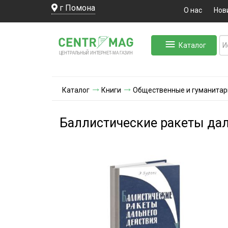
г Помона
О нас
Нов
Каталог
ЛЬНЫЙ ИНТЕРНЕТ-МА
ЦЕНТ
Р
А
Г
А
ЗИН
Каталог
Книги
Общественные и гуманитар
Баллистические ракеты дал