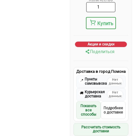
Купить
Акции и скидки
Поделиться
Доставка в город Помона
Пункты
Нет
📍
самовывоза
данных
Курьерская
Нет
🚚
доставка
данных
Показать
Подробнее
все
о доставке
способы
Рассчитать стоимость
доставки