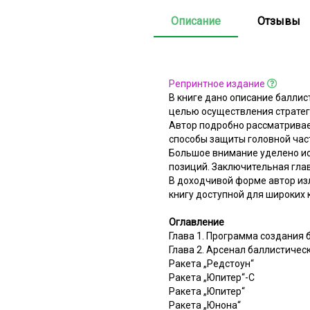
Описание
Отзывы
Репринтное издание
В книге дано описание балли
целью осуществления стратег
Автор подробно рассматривае
способы защиты головной час
Большое внимание уделено ис
позиций. Заключительная гла
В доходчивой форме автор из
книгу доступной для широких 
Оглавление
Глава 1. Программа создания 
Глава 2. Арсенал баллистичес
Ракета „Редстоун“
Ракета „Юпитер“-С
Ракета „Юпитер“
Ракета „Юнона“