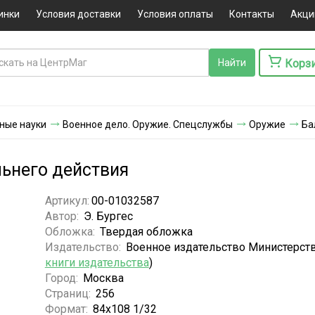
инки
Условия доставки
Условия оплаты
Контакты
Акци
Корз
ные науки
Военное дело. Оружие. Спецслужбы
Оружие
Ба
ьнего действия
Артикул:
00-01032587
Автор:
Э. Бургес
Обложка:
Твердая обложка
Издательство:
Военное издательство Министерст
книги издательства
)
Город:
Москва
Страниц:
256
Формат:
84x108 1/32