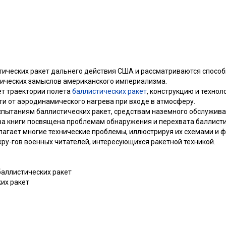
стических ракет дальнего действия США и рассматриваются способ
ических замыслов американского империализма.
т траектории полета
баллистических ракет
, конструкцию и технол
ти от аэродинамического нагрева при входе в атмосферу.
пытаниям баллистических ракет, средствам наземного обслуживан
ва книги посвящена проблемам обнаружения и перехвата баллисти
лагает многие технические проблемы, иллюстрируя их схемами и 
кру-гов военных читателей, интересующихся ракетной техникой.
баллистических ракет
ких ракет