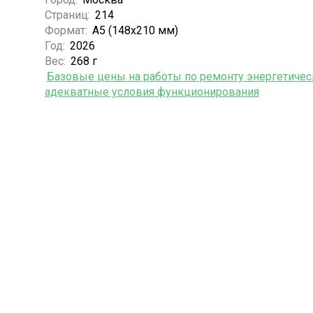
Страниц:
214
Формат:
А5 (148x210 мм)
Год:
2026
Вес:
268 г
Базовые цены на работы по ремонту энергетичес
адекватные условия функционирования