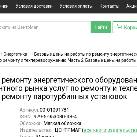
инки
Условия доставки
Условия оплаты
Контакты
Акци
Корз
Энергетика
Базовые цены на работы по ремонту энергетичес
о ремонту и техперевооружению. Часть 2. Базовые цены на работы
 ремонту энергетического оборудован
тного рынка услуг по ремонту и техп
 ремонту паротурбинных установок
Артикул:
00-01091781
ISBN:
979-5-953080-38-4
Обложка:
Мягкая обложка
Издательство:
ЦЕНТРМАГ (
все книги издательств
Город:
Москва