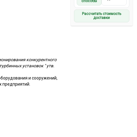
способы
Рассчитать стоимость
доставки
ционирования конкурентного
турбинных установок " утв.
оборудования и сооружений,
х предприятий.