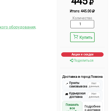
445
Итого:
445.00
Количество
кого оборудования,
Купить
Акции и скидки
Поделиться
Доставка в город Помона
Пункты
Нет
📍
самовывоза
данных
Курьерская
Нет
🚚
доставка
данных
Показать
Подробнее
все
о доставке