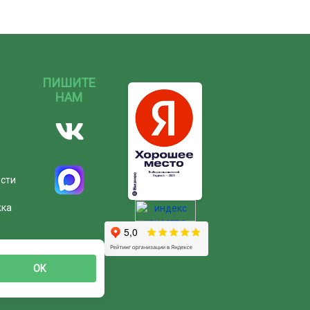
ПИШИТЕ
НАМ
ости
жка
ОК