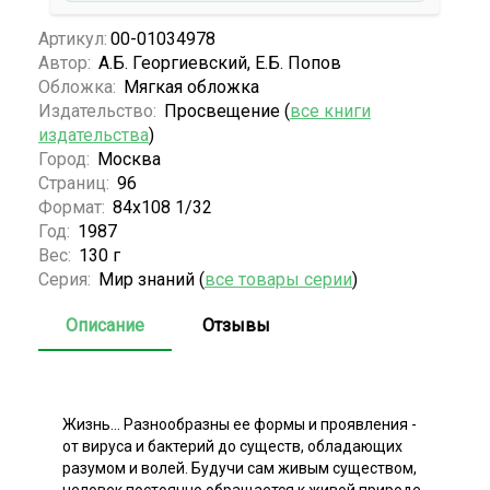
Артикул:
00-01034978
Автор:
А.Б. Георгиевский, Е.Б. Попов
Обложка:
Мягкая обложка
Издательство:
Просвещение (
все книги
издательства
)
Город:
Москва
Страниц:
96
Формат:
84x108 1/32
Год:
1987
Вес:
130 г
Серия:
Мир знаний (
все товары серии
)
Описание
Отзывы
Жизнь... Разнообразны ее формы и проявления -
от вируса и бактерий до существ, обладающих
разумом и волей. Будучи сам живым существом,
человек постоянно обращается к живой природе,