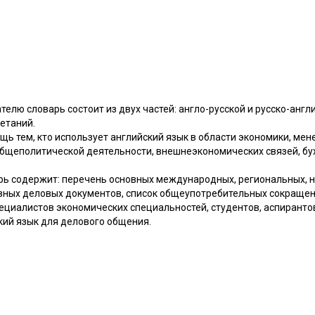
лю словарь состоит из двух частей: англо-русской и русско-англ
четаний.
ь тем, кто использует английский язык в области экономики, мен
общеполитической деятельности, внешнеэкономических связей, бух
рь содержит: перечень основных международных, региональных, 
овных деловых документов, список общеупотребительных сокращен
циалистов экономических специальностей, студентов, аспирантов
кий язык для делового общения.