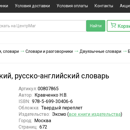
инки
Условия доставки
Условия оплаты
Контакты
Акци
Корз
, словари
Словари и разговорники
Двуязычные словари
Б
кий, русско-английский словарь
Артикул:
00807865
Автор:
Кравченко Н.В.
ISBN:
978-5-699-30406-6
Обложка:
Твердый переплет
Издательство:
Эксмо (
все книги издательства
)
Город:
Москва
Страниц:
672