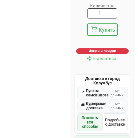
Количество
Купить
Акции и скидки
Поделиться
Доставка в город
Колумбус
Пункты
Нет
📍
самовывоза
данных
Курьерская
Нет
🚚
доставка
данных
Показать
Подробнее
все
о доставке
способы