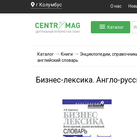
г Колумбус
О нас
Нов
Каталог
ЛЬНЫЙ ИНТЕРНЕТ-МА
ЦЕНТ
Р
А
Г
А
ЗИН
Каталог
Книги
Энциклопедии, справочники
английский словарь
Бизнес-лексика. Англо-русс