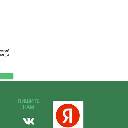
сский
виц и
..
ПИШИТЕ
НАМ