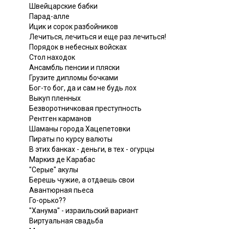
Швейцарские бабки
Парад-алле
Ицик и сорок разбойников
Лечиться, лечиться и еще раз лечиться!
Порядок в небесных войсках
Стол находок
Ансамбль пенсии и пляски
Грузите дипломы бочками
Бог-то бог, да и сам не будь лох
Выкуп пленных
Безворотничковая преступность
Рентген карманов
Шаманы города Хацепетовки
Пираты по курсу валюты
В этих банках - деньги, в тех - огурцы
Маркиз де Карабас
"Серые" акулы
Берешь чужие, а отдаешь свои
Авантюрная пьеса
Го-орько??
"Ханума" - израильский вариант
Виртуальная свадьба