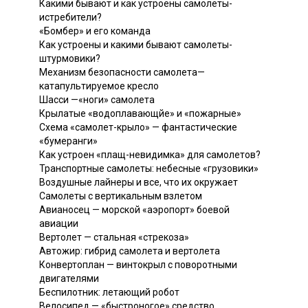
Какими бывают и как устроены самолеты-
истребители?
«Бомбер» и его команда
Как устроены и какими бывают самолеты-
штурмовики?
Механизм безопасности самолета—
катапультируемое кресло
Шасси —«ноги» самолета
Крылатые «водоплавающйе» и «пожарные»
Схема «самолет-крыло» — фантастические
«бумеранги»
Как устроен «плащ-невидимка» для самолетов?
Транспортные самолеты: небесные «грузовики»
Воздушные лайнеры и все, что их окружает
Самолеты с вертикальным взлетом
Авианосец — морской «аэропорт» боевой
авиации
Вертолет — стальная «стрекоза»
Автожир: гибрид самолета и вертолета
Конвертоплан — винтокрыл с поворотными
двигателями
Беспилотник: летающий робот
Велосипед — «быстроногое» средство