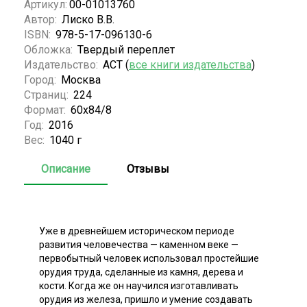
Артикул:
00-01013760
Автор:
Лиско В.В.
ISBN:
978-5-17-096130-6
Обложка:
Твердый переплет
Издательство:
АСТ (
все книги издательства
)
Город:
Москва
Страниц:
224
Формат:
60х84/8
Год:
2016
Вес:
1040 г
Описание
Отзывы
Уже в древнейшем историческом периоде
развития человечества — каменном веке —
первобытный человек использовал простейшие
орудия труда, сделанные из камня, дерева и
кости. Когда же он научился изготавливать
орудия из железа, пришло и умение создавать