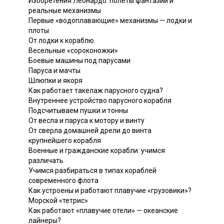
Изобретения Леонардо: полеты фантазии и
реальные механизмы
Первые «водоплавающие» механизмы — лодки и
плоты
От лодки к кораблю
Весельные «сороконожки»
Боевые машины под парусами
Паруса и мачты
Шлюпки и якоря
Как работает такелаж парусного судна?
Внутреннее устройство парусного корабля
Подсчитываем пушки и тонны
От весла и паруса к мотору и винту
От сверла домашней дрели до винта
крупнейшего корабля
Военные и гражданские корабли: учимся
различать
Учимся разбираться в типах кораблей
современного флота
Как устроены и работают плавучие «грузовики»?
Морской «тетрис»
Как работают «плавучие отели» — океанские
лайнеры?