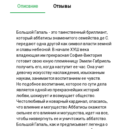
Описание
Отзывы
Большой Гапаль - это таинственный бриллиант,
который аббатисы знаменитого семейства де С.
передают одна другой как символ власти земной
и славы небесной. В начале ХУШ века
владеющая им прекрасная София-Виктория
готовит свою юную племянницу Эмили-Габриель
получить его, когда наступит ее час. Она учит
девочку искусству наслаждения, изысканным
наукам, занимается воспитанием ее чувств.
Но подобное воспитание, которое по сути дела
является одной из прекраснейших историй
любви, шокирует и возмущает общество.
Честолюбивый и коварный кардинал, опасаясь,
что влияние и могущество Аббатисы окажется
сильнее его влияния и могущества, идет на все,
чтобы низвергнуть ее и уничтожить аббатство.
Большой Гапаль, как и предписывает легенда о