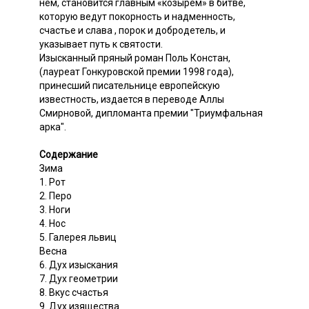
нем, становится главным «козырем» в битве,
которую ведут покорность и надменность,
счастье и слава , порок и добродетель, и
указывает путь к святости.
Изысканный пряный роман Поль Констан,
(лауреат Гонкуровской премии 1998 года),
принесший писательнице европейскую
известность, издается в переводе Аллы
Смирновой, дипломанта премии "Триумфальная
арка".
Содержание
Зима
1. Рот
2. Перо
3. Ноги
4. Нос
5. Галерея львиц
Весна
6. Дух изыскания
7. Дух геометрии
8. Вкус счастья
9. Дух изящества