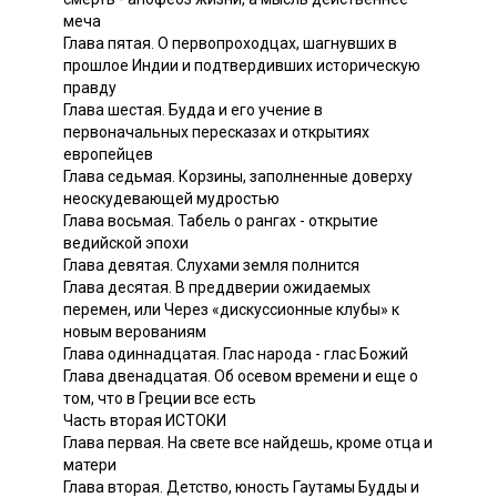
меча
Глава пятая. О первопроходцах, шагнувших в
прошлое Индии и подтвердивших историческую
правду
Глава шестая. Будда и его учение в
первоначальных пересказах и открытиях
европейцев
Глава седьмая. Корзины, заполненные доверху
неоскудевающей мудростью
Глава восьмая. Табель о рангах - открытие
ведийской эпохи
Глава девятая. Слухами земля полнится
Глава десятая. В преддверии ожидаемых
перемен, или Через «дискуссионные клубы» к
новым верованиям
Глава одиннадцатая. Глас народа - глас Божий
Глава двенадцатая. Об осевом времени и еще о
том, что в Греции все есть
Часть вторая ИСТОКИ
Глава первая. На свете все найдешь, кроме отца и
матери
Глава вторая. Детство, юность Гаутамы Будды и