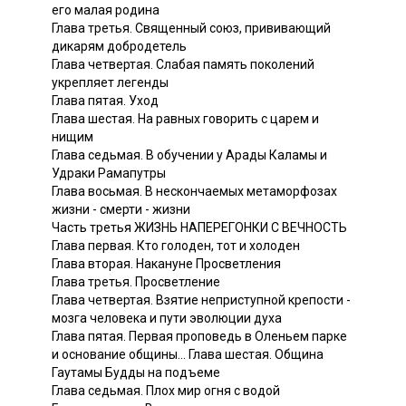
его малая родина
Глава третья. Священный союз, прививающий
дикарям добродетель
Глава четвертая. Слабая память поколений
укрепляет легенды
Глава пятая. Уход
Глава шестая. На равных говорить с царем и
нищим
Глава седьмая. В обучении у Арады Каламы и
Удраки Рамапутры
Глава восьмая. В нескончаемых метаморфозах
жизни - смерти - жизни
Часть третья ЖИЗНЬ НАПЕРЕГОНКИ С ВЕЧНОСТЬ
Глава первая. Кто голоден, тот и холоден
Глава вторая. Накануне Просветления
Глава третья. Просветление
Глава четвертая. Взятие неприступной крепости -
мозга человека и пути эволюции духа
Глава пятая. Первая проповедь в Оленьем парке
и основание общины... Глава шестая. Община
Гаутамы Будды на подъеме
Глава седьмая. Плох мир огня с водой