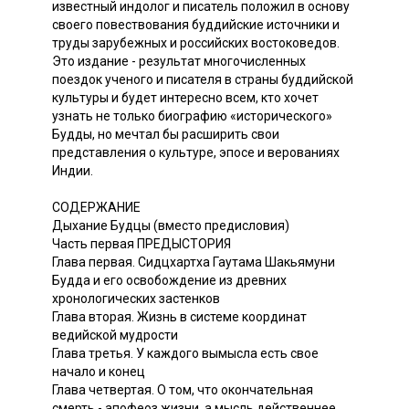
известный индолог и писатель положил в основу
своего повествования буддийские источники и
труды зарубежных и российских востоковедов.
Это издание - результат многочисленных
поездок ученого и писателя в страны буддийской
культуры и будет интересно всем, кто хочет
узнать не только биографию «исторического»
Будды, но мечтал бы расширить свои
представления о культуре, эпосе и верованиях
Индии.
СОДЕРЖАНИЕ
Дыхание Будцы (вместо предисловия)
Часть первая ПРЕДЫСТОРИЯ
Глава первая. Сидцхартха Гаутама Шакьямуни
Будда и его освобождение из древних
хронологических застенков
Глава вторая. Жизнь в системе координат
ведийской мудрости
Глава третья. У каждого вымысла есть свое
начало и конец
Глава четвертая. О том, что окончательная
смерть - апофеоз жизни, а мысль действеннее