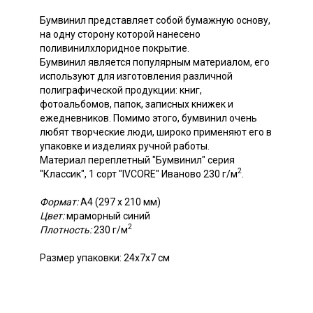
Бумвинил представляет собой бумажную основу,
на одну сторону которой нанесено
поливинилхлоридное покрытие.
Бумвинил является популярным материалом, его
используют для изготовления различной
полиграфической продукции: книг,
фотоальбомов, папок, записных книжек и
ежедневников. Помимо этого, бумвинил очень
любят творческие люди, широко применяют его в
упаковке и изделиях ручной работы.
Материал переплетный "Бумвинил" серия
2
"Классик", 1 сорт "IVCORE" Иваново 230 г/м
.
Формат:
А4 (297 х 210 мм)
Цвет:
мраморный синий
2
Плотность:
230 г/м
Размер упаковки: 24х7х7 см