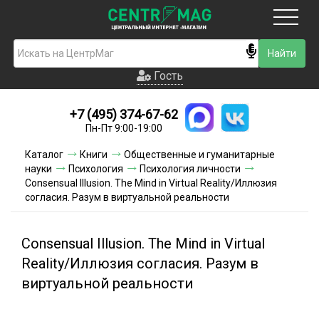
Москва
Гость
Гость
+7 (495) 374-67-62
Новинки
Пн-Пт 9:00-19:00
Условия доставки
Каталог
Книги
Общественные и гуманитарные
науки
Психология
Психология личности
Условия оплаты
Consensual Illusion. The Mind in Virtual Reality/Иллюзия
согласия. Разум в виртуальной реальности
Контакты
Consensual Illusion. The Mind in Virtual
Акции и скидки
Reality/Иллюзия согласия. Разум в
виртуальной реальности