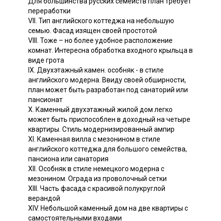
Для большинства русских семейств план требует
переработки
VII. Тип английского коттеджа на небольшую
семью. Фасад изящен своей простотой
VIII. Тоже – но более удобное расположение
комнат. Интересна обработка входного крыльца в
виде грота
IX. Двухэтажный камен. особняк - в стиле
английского модерна. Ввиду своей обширности,
план может быть разработан под санаторий или
пансионат
X. Каменный двухэтажный жилой дом легко
может быть приспособлен в доходный на четыре
квартиры. Стиль модернизированный ампир
XI. Каменная вилла с мезонином в стиле
английского коттеджа для большого семейства,
пансиона или санатория
XII. Особняк в стиле немецкого модерна с
мезонином. Ограда из проволочный сетки
XIII. Часть фасада с красивой полукруглой
верандой
XIV. Небольшой каменный дом на две квартиры с
самостоятельными входами