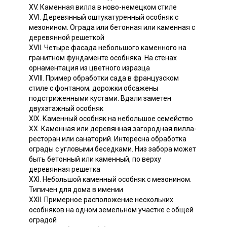
XV. Каменная вилла в ново-немецком стиле
XVI. Деревянный оштукатуренный особняк с
мезонином. Ограда или бетонная или каменная с
деревянной решеткой
XVII. Четыре фасада небольшого каменного на
гранитном фундаменте особняка. На стенах
орнаментация из цветного изразца
XVIII. Пример обработки сада в французском
стиле с фонтаном; дорожки обсажены
подстриженными кустами. Вдали заметен
двухэтажный особняк
XIX. Каменный особняк на небольшое семейство
XX. Каменная или деревянная загородная вилла-
ресторан или санаторий. Интересна обработка
ограды с угловыми беседками. Низ забора может
быть бетонный или каменный, по верху
деревянная решетка
XXI. Небольшой каменный особняк с мезонином.
Типичен для дома в имении
XXII. Примерное расположение нескольких
особняков на одном земельном участке с общей
оградой