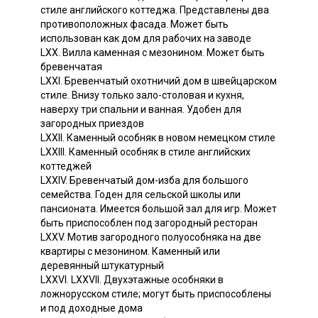
стиле английского коттеджа. Представлены два
противоположных фасада. Может быть
использован как дом для рабочих на заводе
LXX. Вилла каменная с мезонином. Может быть
бревенчатая
LXXI. Бревенчатый охотничий дом в швейцарском
стиле. Внизу только зало-столовая и кухня,
наверху три спальни и ванная. Удобен для
загородных приездов
LXXII. Каменный особняк в новом немецком стиле
LXXIII. Каменный особняк в стиле английских
коттеджей
LXXIV. Бревенчатый дом-изба для большого
семейства. Годен для сельской школы или
пансионата. Имеется большой зал для игр. Может
быть приспособлен под загородный ресторан
LXXV. Мотив загородного полуособняка на две
квартиры с мезонином. Каменный или
деревянный штукатурный
LXXVI. LXXVII. Двухэтажные особняки в
ложнорусском стиле; могут быть приспособлены
и под доходные дома