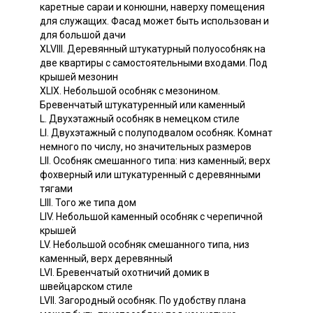
каретные сараи и конюшни, наверху помещения
для служащих. Фасад может быть использован и
для большой дачи
XLVIII. Деревянный штукатурный полуособняк на
две квартиры с самостоятельными входами. Под
крышей мезонин
XLIX. Небольшой особняк с мезонином.
Бревенчатый штукатуренный или каменный
L. Двухэтажный особняк в немецком стиле
LI. Двухэтажный с полуподвалом особняк. Комнат
немного по числу, но значительных размеров
LII. Особняк смешанного типа: низ каменный; верх
фохверный или штукатуренный с деревянными
тягами
LIII. Того же типа дом
LIV. Небольшой каменный особняк с черепичной
крышей
LV. Небольшой особняк смешанного типа, низ
каменный, верх деревянный
LVI. Бревенчатый охотничий домик в
швейцарском стиле
LVII. Загородный особняк. По удобству плана