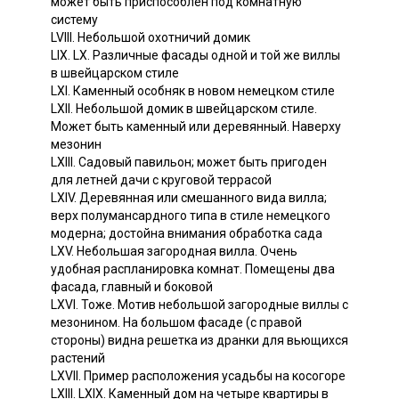
может быть приспособлен под комнатную
систему
LVIII. Небольшой охотничий домик
LIX. LX. Различные фасады одной и той же виллы
в швейцарском стиле
LXI. Каменный особняк в новом немецком стиле
LXII. Небольшой домик в швейцарском стиле.
Может быть каменный или деревянный. Наверху
мезонин
LXIII. Садовый павильон; может быть пригоден
для летней дачи с круговой террасой
LXIV. Деревянная или смешанного вида вилла;
верх полумансардного типа в стиле немецкого
модерна; достойна внимания обработка сада
LXV. Небольшая загородная вилла. Очень
удобная распланировка комнат. Помещены два
фасада, главный и боковой
LXVI. Тоже. Мотив небольшой загородные виллы с
мезонином. На большом фасаде (с правой
стороны) видна решетка из дранки для вьющихся
растений
LXVII. Пример расположения усадьбы на косогоре
LXIII. LXIX. Каменный дом на четыре квартиры в