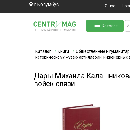
г Колумбус
О нас
Нов
Каталог
ЛЬНЫЙ ИНТЕРНЕТ-МА
ЦЕНТ
Р
А
Г
А
ЗИН
Каталог
Книги
Общественные и гуманитар
историческому музею артиллерии, инженерных в
Дары Михаила Калашникова
войск связи