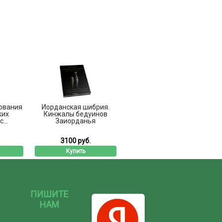
ования
Иорданская шибрия.
ких
Кинжалы бедуинов
...
Заиорданья
3100 руб.
Купить
ПИШИТЕ
НАМ