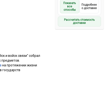
Показать
Подробнее
все
о доставке
способы
Рассчитать стоимость
доставки
к и войск связи" собрал
х предметов.
в
на протяжении жизни
в государств