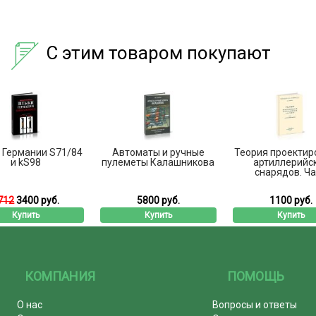
С этим товаром покупают
 Германии S71/84
Автоматы и ручные
Теория проектир
и kS98
пулеметы Калашникова
артиллерийс
снарядов. Час
712
3400 руб.
5800 руб.
1100 руб.
Купить
Купить
Купить
КОМПАНИЯ
ПОМОЩЬ
О нас
Вопросы и ответы