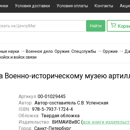
инки
Условия доставки
Условия оплаты
Контакты
Акци
Корз
ные науки
Военное дело. Оружие. Спецслужбы
Оружие
Да
ойск и войск связи
 Военно-историческому музею артилл
Артикул:
00-01029445
Автор:
Автор-составитель С.В. Успенская
ISBN:
978-5-7937-1724-4
Обложка:
Твердая обложка
Издательство:
ВИМАИВиВС (
все книги издательст
Город:
Санкт-Петербург