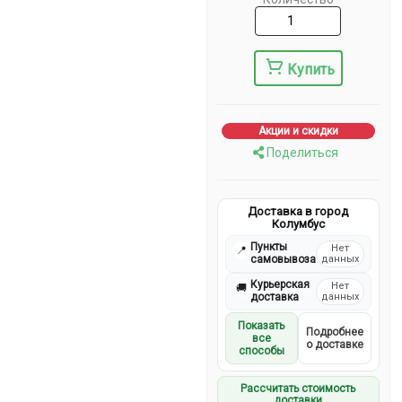
Купить
Акции и скидки
Поделиться
Доставка в город
Колумбус
Пункты
Нет
📍
самовывоза
данных
Курьерская
Нет
🚚
доставка
данных
Показать
Подробнее
все
о доставке
способы
Рассчитать стоимость
доставки