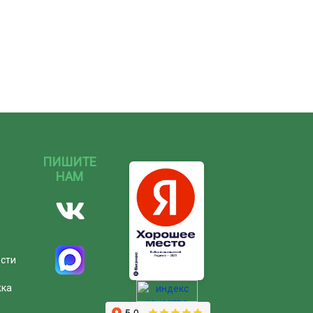
ПИШИТЕ
НАМ
ости
жка