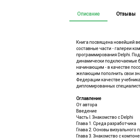
Описание
Отзывы
Книга посвящена новейшей в
составные части - галереи ко
программирования Delphi. По
динамически подключаемые би
начинающим - в качестве посо
желающим пополнить свои зна
Федерации качестве учебника
дипломированных специалисто
Оглавление
От автора
Введение
Часть I. Знакомство с Delphi
Глава 1. Среда разработчика
Глава 2. Основы визуального
Глава 3. Знакомство с компон