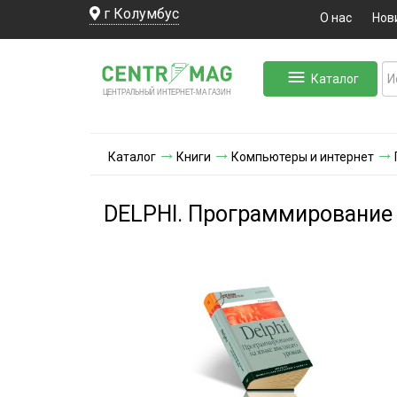
г Колумбус
О нас
Нов
Каталог
ЛЬНЫЙ ИНТЕРНЕТ-МА
ЦЕНТ
Р
А
Г
А
ЗИН
Каталог
Книги
Компьютеры и интернет
DELPHI. Программирование 