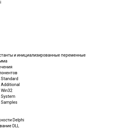
i
нстанты и инициализированные переменные
амма
ачения
мпонентов
 Standard
Additional
 Win32
и System
и Samples
ности Delphi
ование DLL