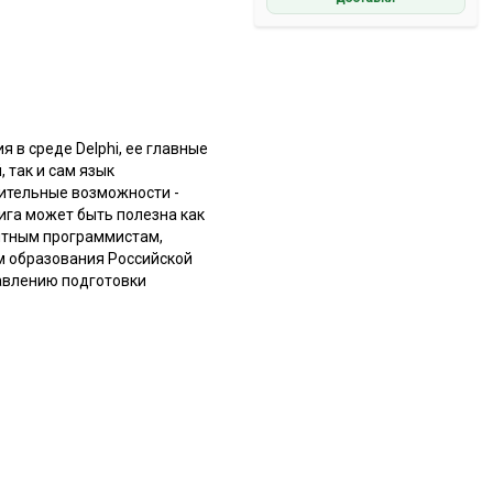
 в среде Delphi, ее главные
 так и сам язык
ительные возможности -
ига может быть полезна как
пытным программистам,
м образования Российской
авлению подготовки