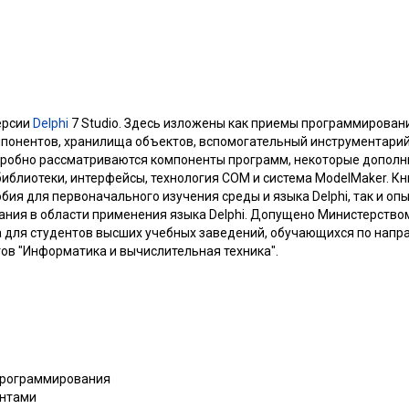
ерсии
Delphi
7 Studio. Здесь изложены как приемы программирования
мпонентов, хранилища объектов, вспомогательный инструментарий,
дробно рассматриваются компоненты программ, некоторые дополн
блиотеки, интерфейсы, технология СОМ и система ModelMaker. Кн
бия для первоначального изучения среды и языка Delphi, так и о
ния в области применения языка Delphi. Допущено Министерство
 для студентов высших учебных заведений, обучающихся по напр
в "Информатика и вычислительная техника".
 программирования
ентами