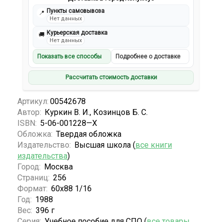
Пункты самовывоза
📍
Нет данных
Курьерская доставка
🚚
Нет данных
Показать все способы
Подробнее о доставке
Рассчитать стоимость доставки
Артикул:
00542678
Автор:
Куркин В. И., Козинцов Б. С.
ISBN:
5-06-001228—X
Обложка:
Твердая обложка
Издательство:
Высшая школа (
все книги
издательства
)
Город:
Москва
Страниц:
256
Формат:
60х88 1/16
Год:
1988
Вес:
396 г
Серия:
Учебное пособие для СПО (
все товары