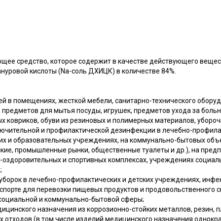
щее средство, которое содержит в качестве действующего веще
нуровой кислоты (Nа-соль ДХИЦК) в количестве 84%.
 в помещениях, жесткой мебели, санитарно-технического оборудов
 предметов для мытья посуды, игрушек, предметов ухода за больн
х ковриков, обуви из резиновых и полимерных материалов, убороч
лючительной и профилактической дезинфекции в лечебно-профила
ких и образовательных учреждениях, на коммунально-бытовых объ
ские, промышленные рынки, общественные туалеты и др.), на пред
о-оздоровительных и спортивных комплексах, учреждениях социал
;
уборок в лечебно-профилактических и детских учреждениях, инфе
нспорте для перевозки пищевых продуктов и продовольственного с
социальной и коммунально-бытовой сферы;
цинского назначения из коррозионно-стойких металлов, резин, пл
 отходов (в том числе изделий медицинского назначения однокр