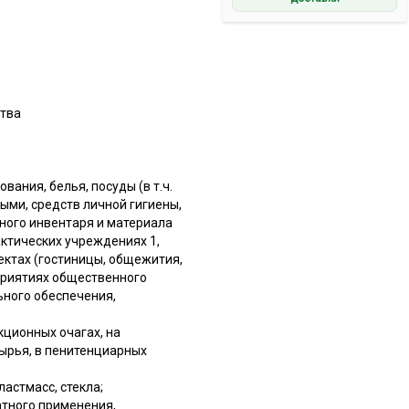
ства
ания, белья, посуды (в т.ч.
ыми, средств личной гигиены,
ного инвентаря и материала
ктических учреждениях 1,
ектах (гостиницы, общежития,
приятиях общественного
ьного обеспечения,
кционных очагах, на
ырья, в пенитенциарных
астмасс, стекла;
атного применения,