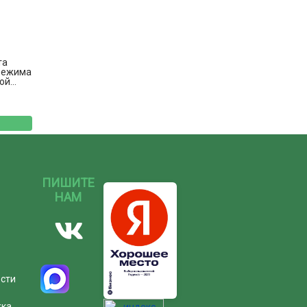
та
режима
й...
ПИШИТЕ
НАМ
ости
жка