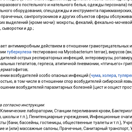
оразового постельного и нательного белья, одежды персонала) пе
ьного оборудования, спецодежды и инструмента парикмахерских,
ы, прачечных, санпропускников и других объектов сферы обслужива
их выделений (кроме мочи): мокроты, фекалий, фекально-мочевой 
 сыворотки и др.;
ает антимикробным действием в отношении грамотрицательных 
ерии
туберкулеза
-тестировано на Mycobacterium terrae), вирусов (
будителей острых респираторных инфекций, энтеровирусы, ротавир
альных гепатитов, герпеса, атипичной пневмонии, «птичьего» грипп
 дерматофитов;
ении возбудителей особо опасных инфекций (
чума
,
холера
,
туляре
стью, в том числе в отношении спор возбудителей сибирской язв
ошении возбудителей паразитарных болезней (цист и ооцист прост
а согласно инструкции
:
 Клинические лаборатории, Станции переливания крови, Бактерио
, школы и т.п.), Пенитенциарные учреждения, Инфекционные очаг
ы (бани, бассейны, гостиницы, общественные туалеты и т.п.), Уч
ие и (или) массажные салоны, Прачечные, Санитарный транспорт,