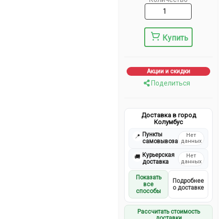
Купить
Акции и скидки
Поделиться
Доставка в город
Колумбус
Пункты
Нет
📍
самовывоза
данных
Курьерская
Нет
🚚
доставка
данных
Показать
Подробнее
все
о доставке
способы
Рассчитать стоимость
доставки