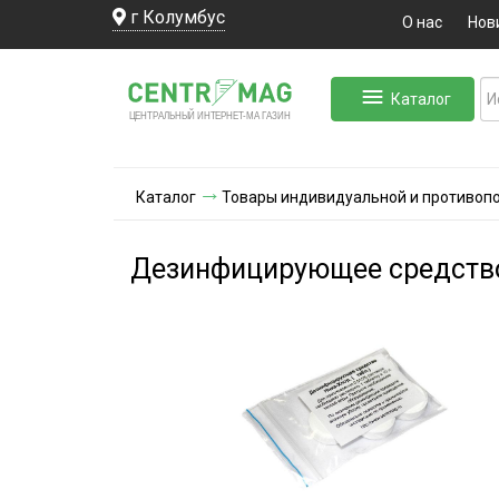
г Колумбус
О нас
Нов
Каталог
ЛЬНЫЙ ИНТЕРНЕТ-МА
ЦЕНТ
Р
А
Г
А
ЗИН
Каталог
Товары индивидуальной и противоп
Дезинфицирующее средство