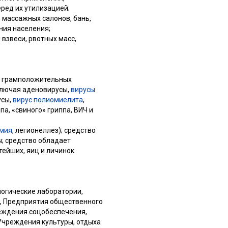
ред их утилизацией;
 массажных салонов, бань,
ния населения;
взвеси, рвотных масс,
и грамположительных
включая аденовирусы,
вирусы
усы,
вирус полиомиелита
,
а, «свиного» гриппа, ВИЧ и
мия
, легионеллез); средство
ы; средство обладает
ейших, яиц и личинок
логические лаборатории,
и, Предприятия общественного
реждения соцобеспечения,
 Учреждения культуры, отдыха