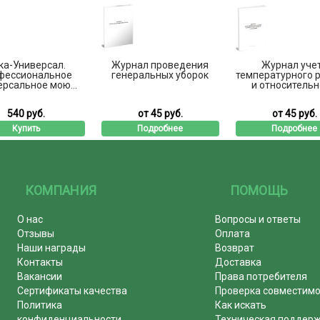
ка-Универсал.
Журнал проведения
Журнал уче
фессиональное
генеральных уборок
температурного 
ерсальное мою...
и относительно
540 руб.
от 45 руб.
от 45 руб.
Купить
Подробнее
Подробнее
КОМПАНИЯ
ПОМОЩЬ
О нас
Вопросы и ответы
Отзывы
Оплата
Наши награды
Возврат
Контакты
Доставка
Вакансии
Права потребителя
Сертификаты качества
Проверка совместим
Политика
Как искать
конфиденциальности
Техническая поддер