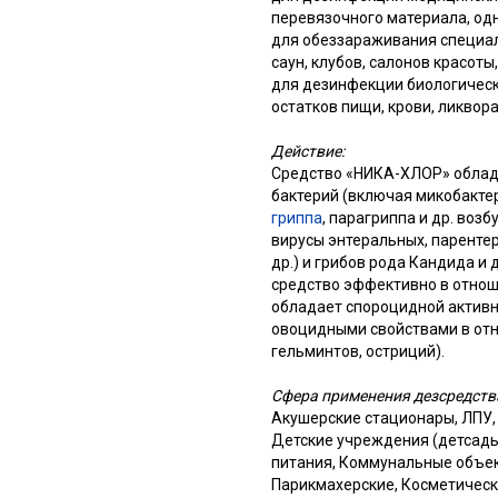
перевязочного материала, одн
для обеззараживания специал
саун, клубов, салонов красот
для дезинфекции биологическ
остатков пищи, крови, ликвора,
Действие:
Средство «НИКА-ХЛОР» облад
бактерий (включая микобакт
гриппа
, парагриппа и др. воз
вирусы энтеральных, парентер
др.) и грибов рода Кандида и
средство эффективно в отнош
обладает спороцидной активно
овоцидными свойствами в отн
гельминтов, остриций).
Сфера применения дезсредств
Акушерские стационары, ЛПУ,
Детские учреждения (детсады
питания, Коммунальные объект
Парикмахерские, Косметическ