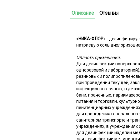
Описание
Отзывы
«НИКА-ХЛОР»
- дезинфицирую
натриевую соль дихлоризоциа
Область применения:
Для дезинфекции поверхностей
одноразовой и лабораторной),
резиновых и полипропиленовы
при проведении текущей, зак
инфекционных очагах, в детс
бани, прачечные, парикмахер
питания и торговли, культурн
пенитенциарных учреждениях
для проведения генеральных 
санитарном транспорте и тра
учреждениях, в учреждениях 
для дезинфекции изделий меди
для дезинфекции медицинских