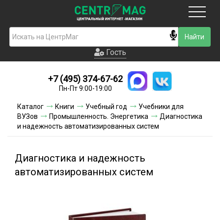
Москва
Гость
Гость
+7 (495) 374-67-62
Новинки
Пн-Пт 9:00-19:00
Условия доставки
Каталог
Книги
Учебный год
Учебники для
ВУЗов
Промышленность. Энергетика
Диагностика
Условия оплаты
и надежность автоматизированных систем
Контакты
Диагностика и надежность
Акции и скидки
автоматизированных систем