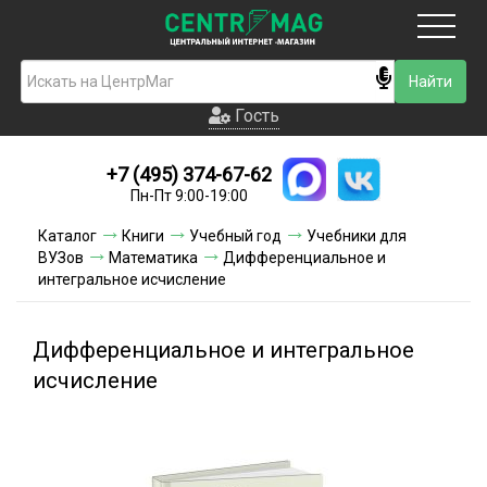
Москва
Гость
Гость
+7 (495) 374-67-62
Новинки
Пн-Пт 9:00-19:00
Условия доставки
Каталог
Книги
Учебный год
Учебники для
ВУЗов
Математика
Дифференциальное и
Условия оплаты
интегральное исчисление
Контакты
Дифференциальное и интегральное
Акции и скидки
исчисление