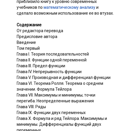
приблизило книгу к уровню современных
учебников по
математическому анализу
и
сделало возможным использование ее во втузах.
Содержание
От редактора перевода
Предисловие автора
Введение
Том первый
Глава I. Теория последовательностей
Глава II. Функции одной переменной
Глава III. Предел функции
Глава IV. Непрерывность функции
Глава V. Производная и дифференциал функции
Глава VI. Теорема Ролля. Теорема о среднем
значении. Формула Тейлора
Глава VII. Максимумы и минимумы; точки
перегиба. Неопределенные выражения
Глава VIII. Ряды
Глава IX. Функции двух переменных
Глава X. Формула и ряд Тейлора. Максимумы и
минимумы. Дифференциалы функций двух
переменных